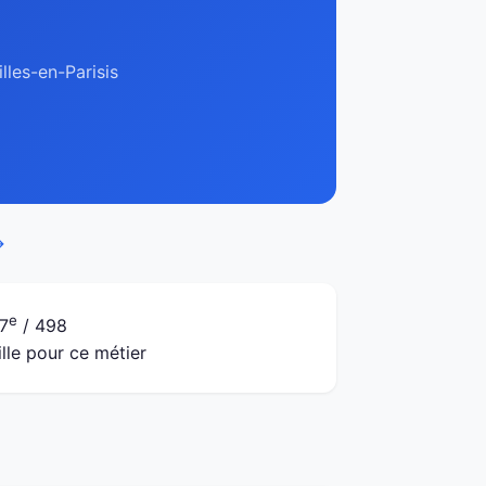
lles-en-Parisis
→
e
7
/ 498
ille pour ce métier