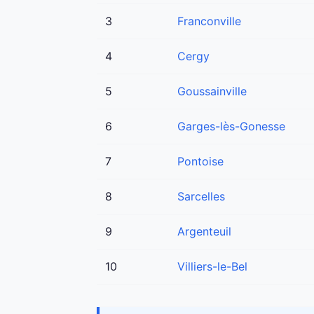
3
Franconville
4
Cergy
5
Goussainville
6
Garges-lès-Gonesse
7
Pontoise
8
Sarcelles
9
Argenteuil
10
Villiers-le-Bel