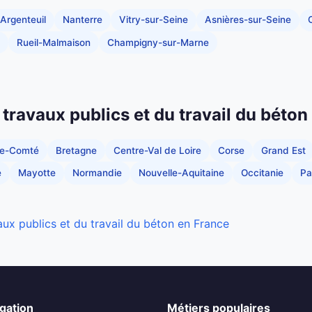
Argenteuil
Nanterre
Vitry-sur-Seine
Asnières-sur-Seine
C
Rueil-Malmaison
Champigny-sur-Marne
 travaux publics et du travail du béton
he-Comté
Bretagne
Centre-Val de Loire
Corse
Grand Est
e
Mayotte
Normandie
Nouvelle-Aquitaine
Occitanie
Pa
aux publics et du travail du béton en France
gation
Métiers populaires