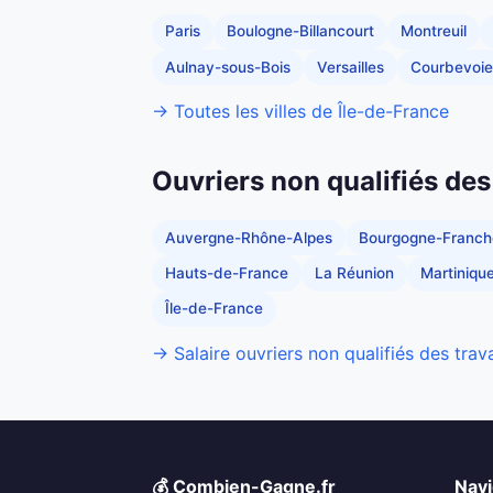
Paris
Boulogne-Billancourt
Montreuil
Aulnay-sous-Bois
Versailles
Courbevoie
→ Toutes les villes de Île-de-France
Ouvriers non qualifiés des
Auvergne-Rhône-Alpes
Bourgogne-Franc
Hauts-de-France
La Réunion
Martiniqu
Île-de-France
→ Salaire ouvriers non qualifiés des trav
💰 Combien-Gagne.fr
Navi