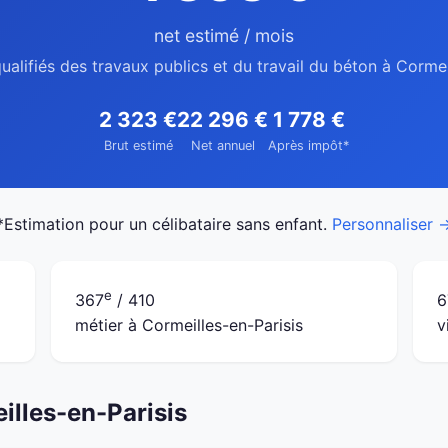
net estimé / mois
ualifiés des travaux publics et du travail du béton à Cormei
2 323 €
22 296 €
1 778 €
Brut estimé
Net annuel
Après impôt*
*Estimation pour un célibataire sans enfant.
Personnaliser 
e
367
/ 410
6
métier à Cormeilles-en-Parisis
v
illes-en-Parisis