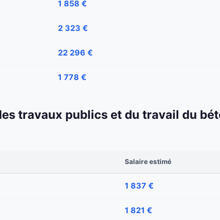
1 858 €
2 323 €
22 296 €
1 778 €
 des travaux publics et du travail du b
Salaire estimé
1 837 €
1 821 €