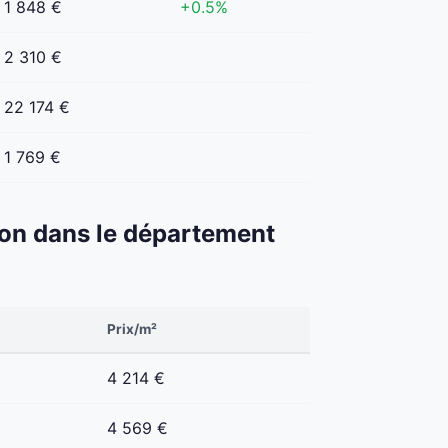
1 848 €
+0.5%
2 310 €
22 174 €
1 769 €
éton dans le département
Prix/m²
4 214 €
4 569 €