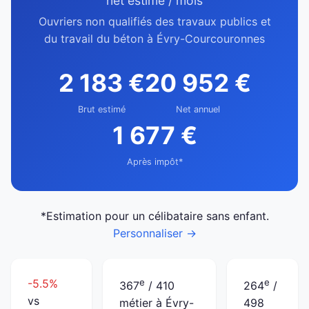
net estimé / mois
Ouvriers non qualifiés des travaux publics et
du travail du béton à Évry-Courcouronnes
2 183 €
20 952 €
Brut estimé
Net annuel
1 677 €
Après impôt*
*Estimation pour un célibataire sans enfant.
Personnaliser →
-5.5%
e
e
367
/ 410
264
/
vs
métier à Évry-
498