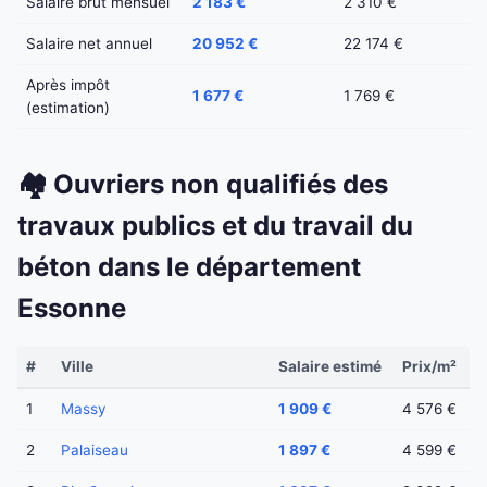
Salaire brut mensuel
2 183 €
2 310 €
Salaire net annuel
20 952 €
22 174 €
Après impôt
1 677 €
1 769 €
(estimation)
🏘️ Ouvriers non qualifiés des
travaux publics et du travail du
béton dans le département
Essonne
#
Ville
Salaire estimé
Prix/m²
1
Massy
1 909 €
4 576 €
2
Palaiseau
1 897 €
4 599 €