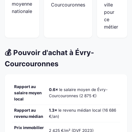
moyenne
Courcouronnes
ville
nationale
pour
ce
métier
💰 Pouvoir d'achat à Évry-
Courcouronnes
Rapport au
0.6×
le salaire moyen de Évry-
salaire moyen
Courcouronnes (2 875 €)
local
Rapport au
1.3×
le revenu médian local (16 686
revenu médian
€/an)
Prix immobilier
2 425 €/m² (DVF 2023)