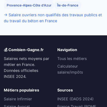
Provence-Alpes-Côte d'Azur
Île-de-France
→ Salaire ouvriers non qualifiés des travaux publics et
du travail du béton en France
💰 Combien-Gagne.fr
Navigation
Salaires nets moyens par
Tous les métiers
métier en France.
Calculateur
Données officielles
salaire/impôts
INSEE 2024.
Métiers populaires
Sources
Salaire Infirmier
INSEE (DADS 2024)
Salaire Avocat
France Travail (ROME