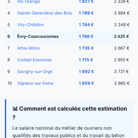
3
Ris-Orangis
1 827 €
2 329 €
4
Sainte-Geneviève-des-Bois
1 789 €
3 694 €
5
Viry-Châtillon
1 764 €
3 248 €
6
Évry-Courcouronnes
1 746 €
2 425 €
7
Athis-Mons
1 735 €
3 667 €
8
Corbeil-Essonnes
1 715 €
2 955 €
9
Savigny-sur-Orge
1 692 €
3 721 €
10
Vigneux-sur-Seine
1 659 €
3 660 €
📊 Comment est calculée cette estimation
?
Le salaire national du métier de ouvriers non
qualifiés des travaux publics et du travail du béton