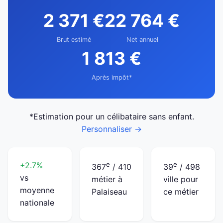
2 371 €
22 764 €
Brut estimé
Net annuel
1 813 €
Après impôt*
*Estimation pour un célibataire sans enfant.
Personnaliser →
+2.7%
e
e
367
/ 410
39
/ 498
vs
métier à
ville pour
moyenne
Palaiseau
ce métier
nationale