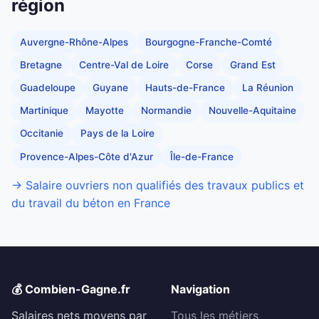
région
Auvergne-Rhône-Alpes
Bourgogne-Franche-Comté
Bretagne
Centre-Val de Loire
Corse
Grand Est
Guadeloupe
Guyane
Hauts-de-France
La Réunion
Martinique
Mayotte
Normandie
Nouvelle-Aquitaine
Occitanie
Pays de la Loire
Provence-Alpes-Côte d'Azur
Île-de-France
→ Salaire ouvriers non qualifiés des travaux publics et
du travail du béton en France
💰 Combien-Gagne.fr
Navigation
Salaires nets moyens par
Tous les métiers