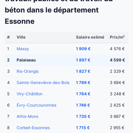
béton dans le département
Essonne
#
Ville
Salaire estimé
Prix/m²
1
Massy
1 909 €
4 576 €
2
Palaiseau
1 897 €
4 599 €
3
Ris-Orangis
1 827 €
2 329 €
4
Sainte-Geneviève-des-Bois
1 789 €
3 694 €
5
Viry-Châtillon
1 764 €
3 248 €
6
Évry-Courcouronnes
1 746 €
2 425 €
7
Athis-Mons
1 735 €
3 667 €
8
Corbeil-Essonnes
1 715 €
2 955 €