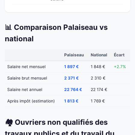
📊 Comparaison Palaiseau vs
national
Palaiseau
National
Écart
Salaire net mensuel
1 897 €
1 848 €
+2.7%
Salaire brut mensuel
2 371 €
2 310 €
Salaire net annuel
22 764 €
22 174 €
Après impôt (estimation)
1 813 €
1 769 €
🏘️ Ouvriers non qualifiés des
travaux publics et du travail du