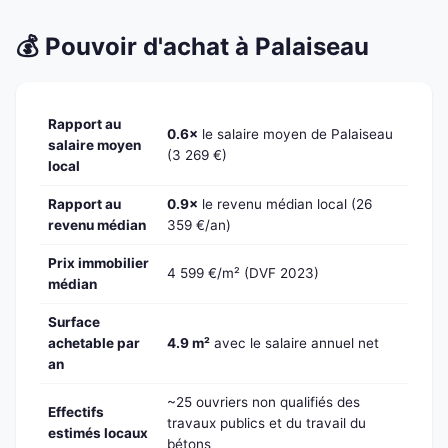
💰 Pouvoir d'achat à Palaiseau
Rapport au
0.6×
le salaire moyen de Palaiseau
salaire moyen
(3 269 €)
local
Rapport au
0.9×
le revenu médian local (26
revenu médian
359 €/an)
Prix immobilier
4 599 €/m² (DVF 2023)
médian
Surface
achetable par
4.9 m²
avec le salaire annuel net
an
~25 ouvriers non qualifiés des
Effectifs
travaux publics et du travail du
estimés locaux
bétons