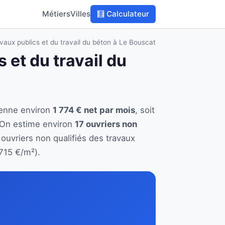
Métiers
Villes
🧮 Calculateur
avaux publics et du travail du béton à Le Bouscat
 et du travail du
yenne environ
1 774 € net par mois
, soit
 On estime environ
17 ouvriers non
 ouvriers non qualifiés des travaux
715 €/m²).