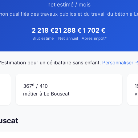
net estimé / mois
non qualifiés des travaux publics et du travail du béton à 
2 218 €
21 288 €
1 702 €
Brut estimé
Net annuel
Après impôt*
*Estimation pour un célibataire sans enfant.
Personnaliser 
e
367
/ 410
1
métier à Le Bouscat
v
uscat