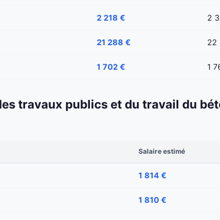
2 218 €
2 3
21 288 €
22 
1 702 €
1 7
 des travaux publics et du travail du b
Salaire estimé
1 814 €
1 810 €