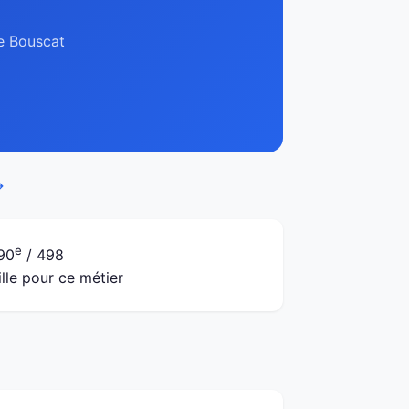
Le Bouscat
→
e
90
/ 498
ille pour ce métier