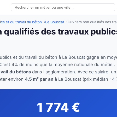
ics et du travail du béton
Le Bouscat
Ouvriers non qualifiés des tr
 qualifiés des travaux publics
publics et du travail du béton à Le Bouscat gagne en mo
 C'est 4% de moins que la moyenne nationale du métier.
avail du bétons
dans l'agglomération. Avec ce salaire, un
eter environ
4.5 m² par an
à Le Bouscat (prix médian : 4 
1 774 €