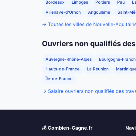
Bordeaux
Limoges
Poitiers
Pau
L
Villenave-d'Ornon
Angoulême
Saint-Mé
→ Toutes les villes de Nouvelle-Aquitain
Ouvriers non qualifiés des
Auvergne-Rhône-Alpes
Bourgogne-Franc
Hauts-de-France
La Réunion
Martiniqu
Île-de-France
→ Salaire ouvriers non qualifiés des trav
💰 Combien-Gagne.fr
Navi