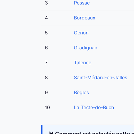
3
Pessac
4
Bordeaux
5
Cenon
6
Gradignan
7
Talence
8
Saint-Médard-en-Jalles
9
Bègles
10
La Teste-de-Buch
📊 Comment est calculée cette e