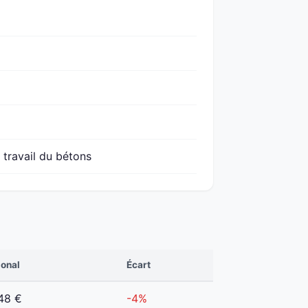
 travail du bétons
ional
Écart
48 €
-4%