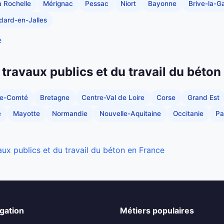
a Rochelle
Mérignac
Pessac
Niort
Bayonne
Brive-la-Ga
dard-en-Jalles
e
 travaux publics et du travail du béton
he-Comté
Bretagne
Centre-Val de Loire
Corse
Grand Est
e
Mayotte
Normandie
Nouvelle-Aquitaine
Occitanie
Pa
aux publics et du travail du béton en France
gation
Métiers populaires