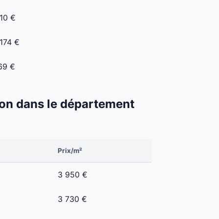
10 €
174 €
69 €
éton dans le département
Prix/m²
3 950 €
3 730 €