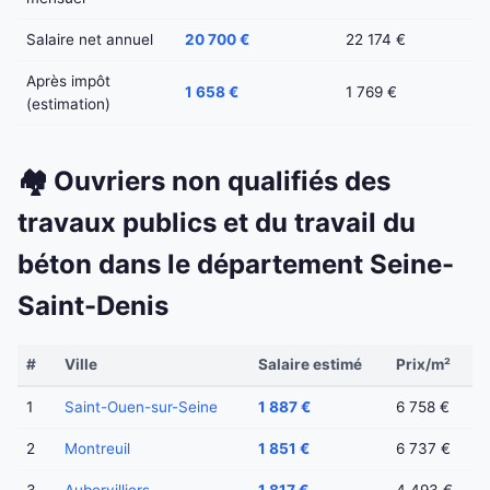
Salaire net annuel
20 700 €
22 174 €
Après impôt
1 658 €
1 769 €
(estimation)
🏘️ Ouvriers non qualifiés des
travaux publics et du travail du
béton dans le département Seine-
Saint-Denis
#
Ville
Salaire estimé
Prix/m²
1
Saint-Ouen-sur-Seine
1 887 €
6 758 €
2
Montreuil
1 851 €
6 737 €