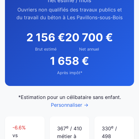
net estimé / mois
Ouvriers non qualifiés des travaux publics et
du travail du béton à Les Pavillons-sous-Bois
2 156 €
20 700 €
Brut estimé
Net annuel
1 658 €
Après impôt*
*Estimation pour un célibataire sans enfant.
Personnaliser →
-6.6%
e
e
367
/ 410
330
/
vs
métier à
498