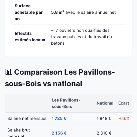
Surface
achetable par
5.8 m²
avec le salaire annuel net
an
~17 ouvriers non qualifiés des
Effectifs
travaux publics et du travail du
estimés locaux
bétons
📊 Comparaison Les Pavillons-
sous-Bois vs national
Les Pavillons-
National
Écart
sous-Bois
Salaire net mensuel
1 725 €
1 848 €
-6.6%
Salaire brut
2 156 €
2 310 €
mensuel