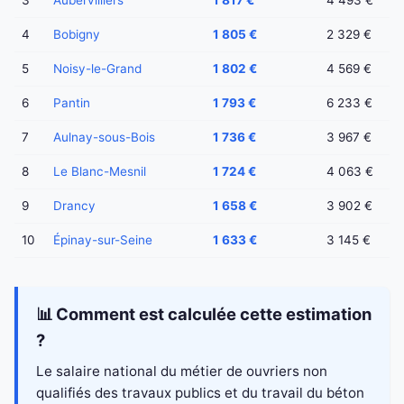
3
Aubervilliers
1 817 €
4 493 €
4
Bobigny
1 805 €
2 329 €
5
Noisy-le-Grand
1 802 €
4 569 €
6
Pantin
1 793 €
6 233 €
7
Aulnay-sous-Bois
1 736 €
3 967 €
8
Le Blanc-Mesnil
1 724 €
4 063 €
9
Drancy
1 658 €
3 902 €
10
Épinay-sur-Seine
1 633 €
3 145 €
📊 Comment est calculée cette estimation
?
Le salaire national du métier de ouvriers non
qualifiés des travaux publics et du travail du béton