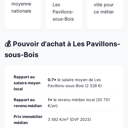
moyenne
Les
ville pour
nationale
Pavillons-
ce métier
sous-Bois
💰 Pouvoir d'achat à Les Pavillons-
sous-Bois
Rapport au
0.7×
le salaire moyen de Les
salaire moyen
Pavillons-sous-Bois (2 328 €)
local
Rapport au
1×
le revenu médian local (20 751
revenu médian
€/an)
Prix immobilier
3 562 €/m² (DVF 2023)
médian