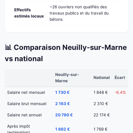
~26 ouvriers non qualifiés des
Effectifs
travaux publics et du travail du
estimés locaux
bétons
📊 Comparaison Neuilly-sur-Marne
vs national
Neuilly-sur-
National
Écart
Marne
Salaire net mensuel
1 730 €
1 848 €
-6.4%
Salaire brut mensuel
2 163 €
2 310 €
Salaire net annuel
20 760 €
22 174 €
Après impôt
1 662 €
1 769 €
(estimation)