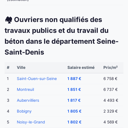
🏘️ Ouvriers non qualifiés des
travaux publics et du travail du
béton dans le département Seine-
Saint-Denis
#
Ville
Salaire estimé
Prix/m²
1
Saint-Ouen-sur-Seine
1 887 €
6 758 €
2
Montreuil
1 851 €
6 737 €
3
Aubervilliers
1 817 €
4 493 €
4
Bobigny
1 805 €
2 329 €
5
Noisy-le-Grand
1 802 €
4 569 €