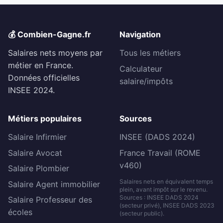
💰 Combien-Gagne.fr
Navigation
Salaires nets moyens par
Tous les métiers
métier en France.
Calculateur
Données officielles
salaire/impôts
INSEE 2024.
Métiers populaires
Sources
Salaire Infirmier
INSEE (DADS 2024)
Salaire Avocat
France Travail (ROME
v460)
Salaire Plombier
Salaires nets en équivalent temps
Salaire Agent immobilier
plein, avant impôt sur le revenu.
Sources : INSEE DADS 2024
Salaire Professeur des
(secteur privé), INSEE DADS 2023
écoles
(secteur public).