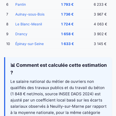
6
Pantin
1 793 €
6 233 €
7
Aulnay-sous-Bois
1 736 €
3 967 €
8
Le Blanc-Mesnil
1 724 €
4 063 €
9
Drancy
1 658 €
3 902 €
10
Épinay-sur-Seine
1 633 €
3 145 €
📊 Comment est calculée cette estimation
?
Le salaire national du métier de ouvriers non
qualifiés des travaux publics et du travail du béton
(1 848 € net/mois, source INSEE DADS 2024) est
ajusté par un coefficient local basé sur les écarts
salariaux observés à Neuilly-sur-Marne par rapport
à la moyenne nationale, pour la même catégorie