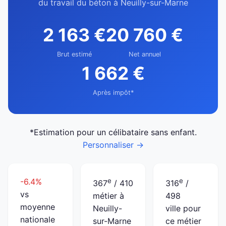
du travail du béton à Neuilly-sur-Marne
2 163 €
20 760 €
Brut estimé
Net annuel
1 662 €
Après impôt*
*Estimation pour un célibataire sans enfant.
Personnaliser →
-6.4%
e
e
367
/ 410
316
/
vs
métier à
498
moyenne
Neuilly-
ville pour
nationale
sur-Marne
ce métier