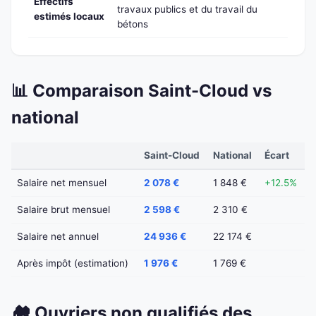
Effectifs
travaux publics et du travail du
estimés locaux
bétons
📊 Comparaison Saint-Cloud vs
national
Saint-Cloud
National
Écart
Salaire net mensuel
2 078 €
1 848 €
+12.5%
Salaire brut mensuel
2 598 €
2 310 €
Salaire net annuel
24 936 €
22 174 €
Après impôt (estimation)
1 976 €
1 769 €
🏘️ Ouvriers non qualifiés des