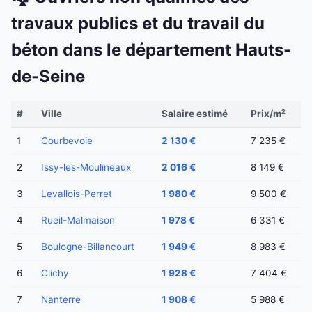
travaux publics et du travail du
béton dans le département Hauts-
de-Seine
#
Ville
Salaire estimé
Prix/m²
1
Courbevoie
2 130 €
7 235 €
2
Issy-les-Moulineaux
2 016 €
8 149 €
3
Levallois-Perret
1 980 €
9 500 €
4
Rueil-Malmaison
1 978 €
6 331 €
5
Boulogne-Billancourt
1 949 €
8 983 €
6
Clichy
1 928 €
7 404 €
7
Nanterre
1 908 €
5 988 €