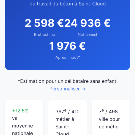
du travail du béton à Saint-Cloud
2 598 €
24 936 €
Brut estimé
Net annuel
1 976 €
Après impôt*
*Estimation pour un célibataire sans enfant.
Personnaliser →
+12.5%
e
e
367
/ 410
7
/ 498
vs
métier à
ville pour
moyenne
Saint-
ce métier
nationale
Cloud