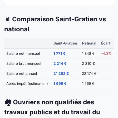
📊 Comparaison Saint-Gratien vs
national
Saint-Gratien
National
Écart
Salaire net mensuel
1 771 €
1 848 €
-4.2%
Salaire brut mensuel
2 214 €
2 310 €
Salaire net annuel
21 252 €
22 174 €
Après impôt (estimation)
1 699 €
1 769 €
🏘️ Ouvriers non qualifiés des
travaux publics et du travail du