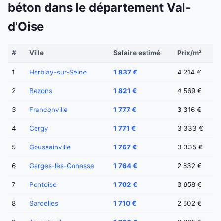
béton dans le département Val-
d'Oise
#
Ville
Salaire estimé
Prix/m²
1
Herblay-sur-Seine
1 837 €
4 214 €
2
Bezons
1 821 €
4 569 €
3
Franconville
1 777 €
3 316 €
4
Cergy
1 771 €
3 333 €
5
Goussainville
1 767 €
3 335 €
6
Garges-lès-Gonesse
1 764 €
2 632 €
7
Pontoise
1 762 €
3 658 €
8
Sarcelles
1 710 €
2 602 €