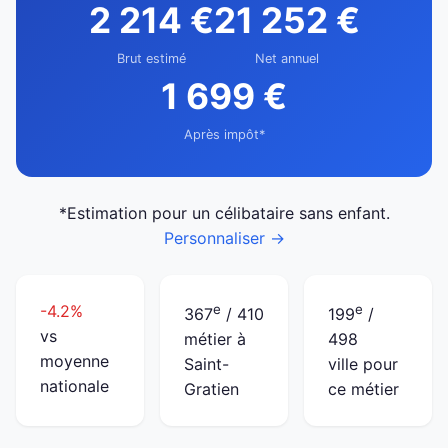
2 214 €
21 252 €
Brut estimé
Net annuel
1 699 €
Après impôt*
*Estimation pour un célibataire sans enfant.
Personnaliser →
-4.2%
e
e
367
/ 410
199
/
vs
métier à
498
moyenne
Saint-
ville pour
nationale
Gratien
ce métier