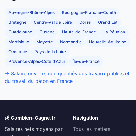
Auvergne-Rhône-Alpes
Bourgogne-Franche-Comté
Bretagne
Centre-Val de Loire
Corse
Grand Est
Guadeloupe
Guyane
Hauts-de-France
La Réunion
Martinique
Mayotte
Normandie
Nouvelle-Aquitaine
Occitanie
Pays de la Loire
Provence-Alpes-Côte d'Azur
Île-de-France
→ Salaire ouvriers non qualifiés des travaux publics et
du travail du béton en France
💰 Combien-Gagne.fr
Navigation
Salaires nets moyens par
Tous les métiers