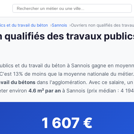
ics et du travail du béton
Sannois
Ouvriers non qualifiés des travau
 qualifiés des travaux publics
publics et du travail du béton à Sannois gagne en moyen
 C'est 13% de moins que la moyenne nationale du métier
avail du bétons
dans l'agglomération. Avec ce salaire, un
eter environ
4.6 m² par an
à Sannois (prix médian : 4 194
1 607 €