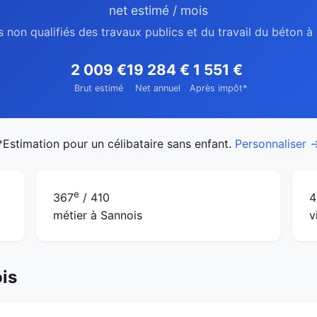
net estimé / mois
s non qualifiés des travaux publics et du travail du béton à
2 009 €
19 284 €
1 551 €
Brut estimé
Net annuel
Après impôt*
*Estimation pour un célibataire sans enfant.
Personnaliser 
e
367
/ 410
4
métier à Sannois
v
ois