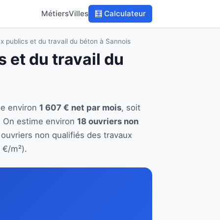
Métiers
Villes
🧮 Calculateur
x publics et du travail du béton à Sannois
 et du travail du
ne environ
1 607 € net par mois
, soit
. On estime environ
18 ouvriers non
 ouvriers non qualifiés des travaux
 €/m²).