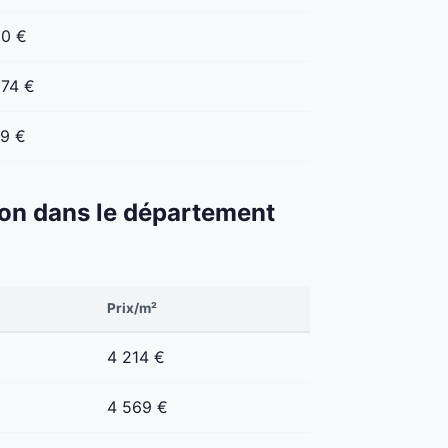
10 €
174 €
69 €
éton dans le département
Prix/m²
4 214 €
4 569 €