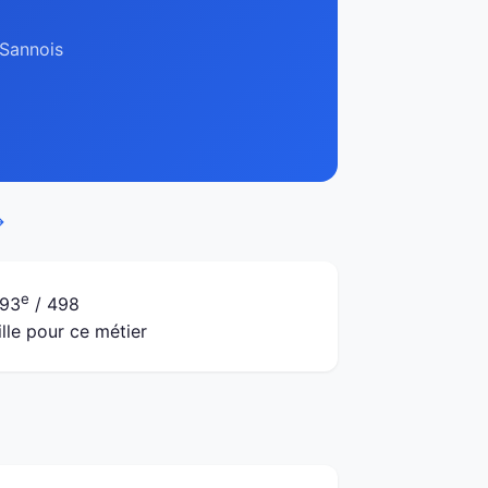
 Sannois
→
e
93
/ 498
ille pour ce métier