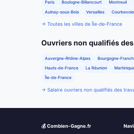
Paris
Boulogne-Billancourt
Montreuil
Aulnay-sous-Bois
Versailles
Courbevoie
→ Toutes les villes de Île-de-France
Ouvriers non qualifiés des
Auvergne-Rhône-Alpes
Bourgogne-Franc
Hauts-de-France
La Réunion
Martiniqu
Île-de-France
→ Salaire ouvriers non qualifiés des trav
💰 Combien-Gagne.fr
Navi