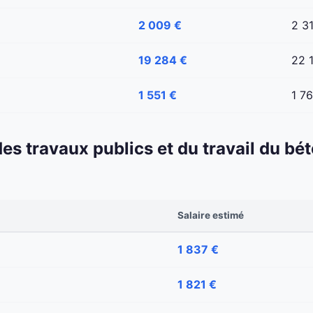
2 009 €
2 3
19 284 €
22 
1 551 €
1 7
 des travaux publics et du travail du b
Salaire estimé
1 837 €
1 821 €