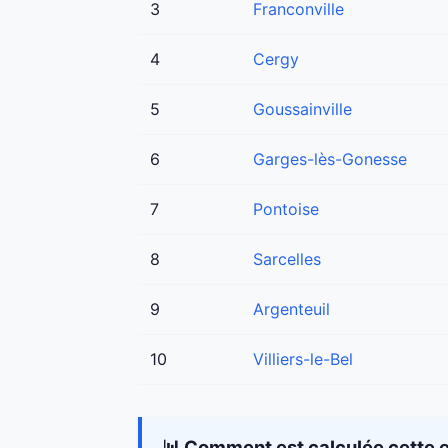
3
Franconville
4
Cergy
5
Goussainville
6
Garges-lès-Gonesse
7
Pontoise
8
Sarcelles
9
Argenteuil
10
Villiers-le-Bel
📊 Comment est calculée cette e