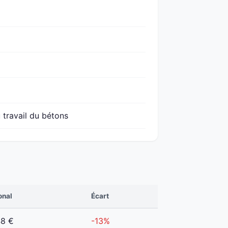
 travail du bétons
onal
Écart
48 €
-13%