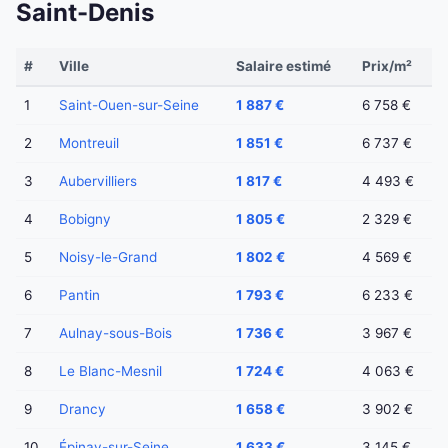
Saint-Denis
#
Ville
Salaire estimé
Prix/m²
1
Saint-Ouen-sur-Seine
1 887 €
6 758 €
2
Montreuil
1 851 €
6 737 €
3
Aubervilliers
1 817 €
4 493 €
4
Bobigny
1 805 €
2 329 €
5
Noisy-le-Grand
1 802 €
4 569 €
6
Pantin
1 793 €
6 233 €
7
Aulnay-sous-Bois
1 736 €
3 967 €
8
Le Blanc-Mesnil
1 724 €
4 063 €
9
Drancy
1 658 €
3 902 €
10
Épinay-sur-Seine
1 633 €
3 145 €