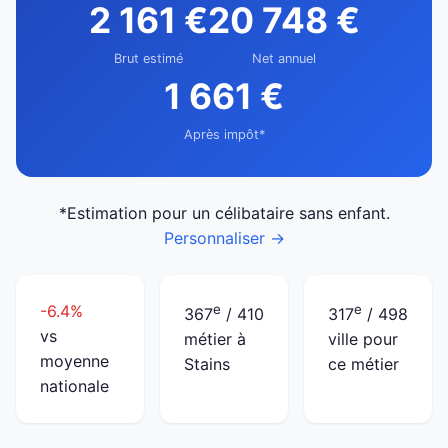
2 161 €
20 748 €
Brut estimé
Net annuel
1 661 €
Après impôt*
*Estimation pour un célibataire sans enfant.
Personnaliser →
-6.4%
e
e
367
/ 410
317
/ 498
vs
métier à
ville pour
moyenne
Stains
ce métier
nationale