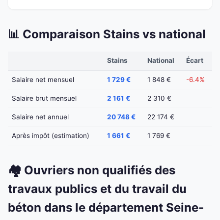
📊 Comparaison Stains vs national
Stains
National
Écart
Salaire net mensuel
1 729 €
1 848 €
-6.4%
Salaire brut mensuel
2 161 €
2 310 €
Salaire net annuel
20 748 €
22 174 €
Après impôt (estimation)
1 661 €
1 769 €
🏘️ Ouvriers non qualifiés des
travaux publics et du travail du
béton dans le département Seine-