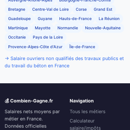
Bretagne
Centre-Val de Loire
Corse
Grand Est
Guadeloupe
Guyane
Hauts-de-France
La Réunion
Martinique
Mayotte
Normandie
Nouvelle-Aquitaine
Occitanie
Pays de la Loire
Provence-Alpes-Côte d'Azur
Île-de-France
→ Salaire ouvriers non qualifiés des travaux publics et
du travail du béton en France
💰 Combien-Gagne.fr
Navigation
Salaires nets moyens par
Tous les métiers
métier en France.
Calculateur
Données officielles
salaire/impôts