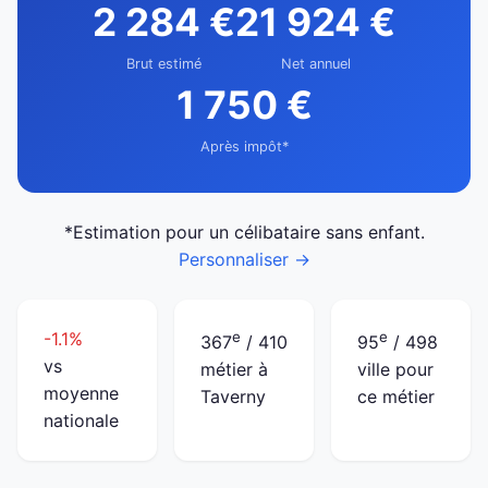
2 284 €
21 924 €
Brut estimé
Net annuel
1 750 €
Après impôt*
*Estimation pour un célibataire sans enfant.
Personnaliser →
-1.1%
e
e
367
/ 410
95
/ 498
vs
métier à
ville pour
moyenne
Taverny
ce métier
nationale