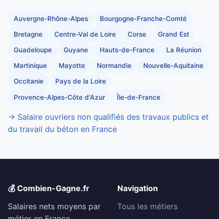
Auvergne-Rhône-Alpes
Bourgogne-Franche-Comté
Bretagne
Centre-Val de Loire
Corse
Grand Est
Guadeloupe
Guyane
Hauts-de-France
La Réunion
Martinique
Mayotte
Normandie
Nouvelle-Aquitaine
Occitanie
Pays de la Loire
Provence-Alpes-Côte d'Azur
Île-de-France
→ Salaire ouvriers non qualifiés des travaux publics et
du travail du béton en France
💰 Combien-Gagne.fr
Navigation
Salaires nets moyens par
Tous les métiers
métier en France.