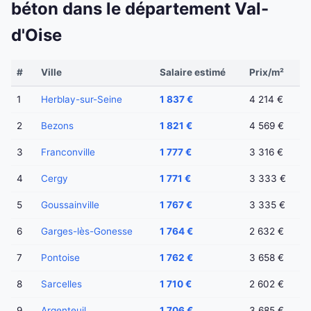
béton dans le département Val-
d'Oise
#
Ville
Salaire estimé
Prix/m²
1
Herblay-sur-Seine
1 837 €
4 214 €
2
Bezons
1 821 €
4 569 €
3
Franconville
1 777 €
3 316 €
4
Cergy
1 771 €
3 333 €
5
Goussainville
1 767 €
3 335 €
6
Garges-lès-Gonesse
1 764 €
2 632 €
7
Pontoise
1 762 €
3 658 €
8
Sarcelles
1 710 €
2 602 €
9
Argenteuil
1 706 €
3 685 €