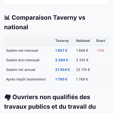
📊 Comparaison Taverny vs
national
Taverny
National
Écart
Salaire net mensuel
1 827 €
1 848 €
-1.1%
Salaire brut mensuel
2 284 €
2 310 €
Salaire net annuel
21 924 €
22 174 €
Après impôt (estimation)
1 750 €
1 769 €
🏘️ Ouvriers non qualifiés des
travaux publics et du travail du