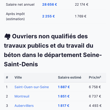
Salaire net annuel
28 656 €
22 174 €
Après impôt
2 255 €
1 769 €
(estimation)
🏘️ Ouvriers non qualifiés des
travaux publics et du travail du
béton dans le département Seine-
Saint-Denis
#
Ville
Salaire estimé
Prix/m²
1
Saint-Ouen-sur-Seine
1 887 €
6 758 €
2
Montreuil
1 851 €
6 737 €
3
Aubervilliers
1 817 €
4 493 €