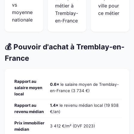
vs
métier à
ville pour
moyenne
Tremblay-
ce métier
nationale
en-France
💰 Pouvoir d'achat à Tremblay-en-
France
Rapport au
0.6×
le salaire moyen de Tremblay-
salaire moyen
en-France (3 734 €)
local
Rapport au
1.4×
le revenu médian local (19 938
revenu médian
€/an)
Prix immobilier
3 412 €/m² (DVF 2023)
médian