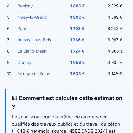
4
Bobigny
1 805 €
2 329 €
5
Noisy-le-Grand
1 802 €
4 569 €
6
Pantin
1 793 €
6 233 €
7
Aulnay-sous-Bois
1 736 €
3 967 €
8
Le Blanc-Mesnil
1 724 €
4 063 €
9
Drancy
1 658 €
3 902 €
10
Épinay-sur-Seine
1 633 €
3 145 €
📊 Comment est calculée cette estimation
?
Le salaire national du métier de ouvriers non
qualifiés des travaux publics et du travail du béton
(1 848 € net/mois, source INSEE DADS 2024) est