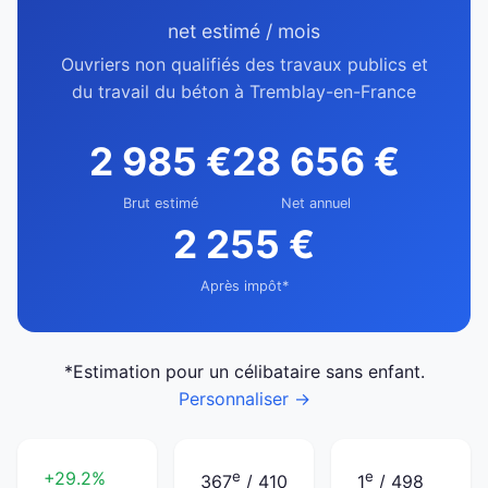
net estimé / mois
Ouvriers non qualifiés des travaux publics et
du travail du béton à Tremblay-en-France
2 985 €
28 656 €
Brut estimé
Net annuel
2 255 €
Après impôt*
*Estimation pour un célibataire sans enfant.
Personnaliser →
+29.2%
e
e
367
/ 410
1
/ 498