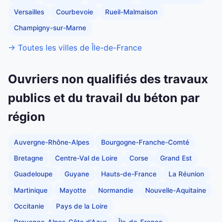
Versailles
Courbevoie
Rueil-Malmaison
Champigny-sur-Marne
→ Toutes les villes de Île-de-France
Ouvriers non qualifiés des travaux
publics et du travail du béton par
région
Auvergne-Rhône-Alpes
Bourgogne-Franche-Comté
Bretagne
Centre-Val de Loire
Corse
Grand Est
Guadeloupe
Guyane
Hauts-de-France
La Réunion
Martinique
Mayotte
Normandie
Nouvelle-Aquitaine
Occitanie
Pays de la Loire
Provence-Alpes-Côte d'Azur
Île-de-France