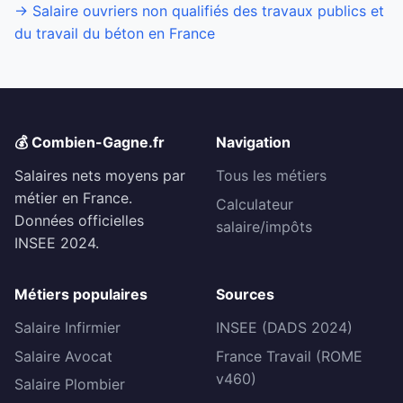
→ Salaire ouvriers non qualifiés des travaux publics et
du travail du béton en France
💰 Combien-Gagne.fr
Navigation
Salaires nets moyens par
Tous les métiers
métier en France.
Calculateur
Données officielles
salaire/impôts
INSEE 2024.
Métiers populaires
Sources
Salaire Infirmier
INSEE (DADS 2024)
Salaire Avocat
France Travail (ROME
v460)
Salaire Plombier