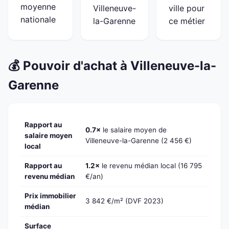
moyenne
Villeneuve-
ville pour
nationale
la-Garenne
ce métier
💰 Pouvoir d'achat à Villeneuve-la-
Garenne
Rapport au
0.7×
le salaire moyen de
salaire moyen
Villeneuve-la-Garenne (2 456 €)
local
Rapport au
1.2×
le revenu médian local (16 795
revenu médian
€/an)
Prix immobilier
3 842 €/m² (DVF 2023)
médian
Surface