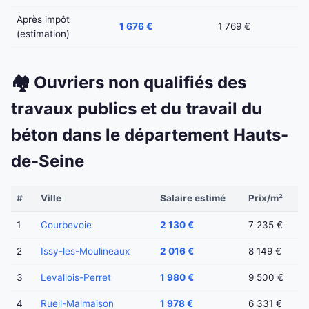
Après impôt
1 676 €
1 769 €
(estimation)
🏘️ Ouvriers non qualifiés des
travaux publics et du travail du
béton dans le département Hauts-
de-Seine
#
Ville
Salaire estimé
Prix/m²
1
Courbevoie
2 130 €
7 235 €
2
Issy-les-Moulineaux
2 016 €
8 149 €
3
Levallois-Perret
1 980 €
9 500 €
4
Rueil-Malmaison
1 978 €
6 331 €