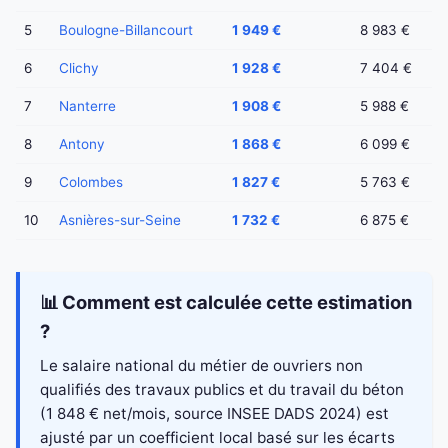
5
Boulogne-Billancourt
1 949 €
8 983 €
6
Clichy
1 928 €
7 404 €
7
Nanterre
1 908 €
5 988 €
8
Antony
1 868 €
6 099 €
9
Colombes
1 827 €
5 763 €
10
Asnières-sur-Seine
1 732 €
6 875 €
📊 Comment est calculée cette estimation
?
Le salaire national du métier de ouvriers non
qualifiés des travaux publics et du travail du béton
(1 848 € net/mois, source INSEE DADS 2024) est
ajusté par un coefficient local basé sur les écarts