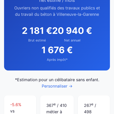
net estimé / mois
Ouvriers non qualifiés des travaux publics et
du travail du béton à Villeneuve-la-Garenne
2 181 €
20 940 €
Brut estimé
Net annuel
1 676 €
Après impôt*
*Estimation pour un célibataire sans enfant.
Personnaliser →
-5.6%
e
e
367
/ 410
267
/
vs
métier à
498