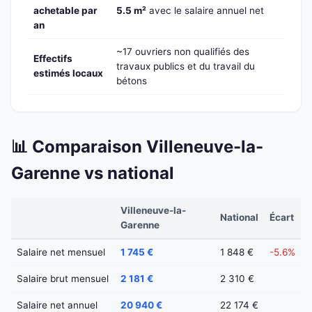
achetable par
5.5 m²
avec le salaire annuel net
an
~17 ouvriers non qualifiés des
Effectifs
travaux publics et du travail du
estimés locaux
bétons
📊 Comparaison Villeneuve-la-
Garenne vs national
Villeneuve-la-
National
Écart
Garenne
Salaire net mensuel
1 745 €
1 848 €
-5.6%
Salaire brut mensuel
2 181 €
2 310 €
Salaire net annuel
20 940 €
22 174 €