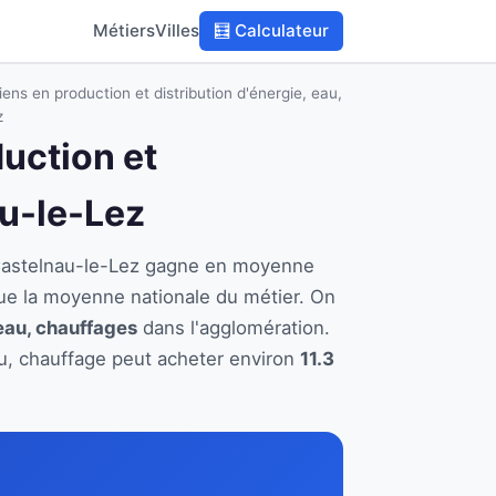
Métiers
Villes
🧮 Calculateur
ens en production et distribution d'énergie, eau,
z
duction et
au-le-Lez
à Castelnau-le-Lez gagne en moyenne
ue la moyenne nationale du métier. On
 eau, chauffages
dans l'agglomération.
eau, chauffage peut acheter environ
11.3