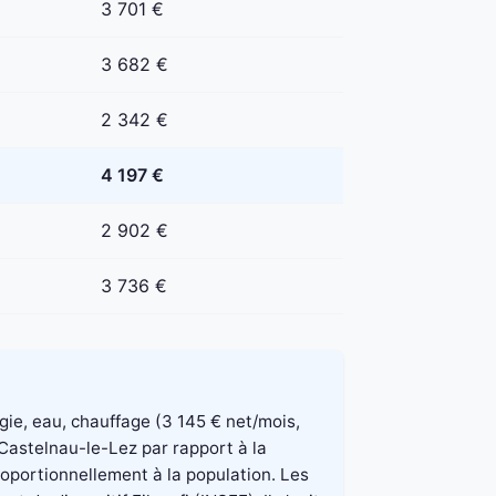
3 701 €
3 682 €
2 342 €
4 197 €
2 902 €
3 736 €
rgie, eau, chauffage (3 145 € net/mois,
 Castelnau-le-Lez par rapport à la
roportionnellement à la population. Les