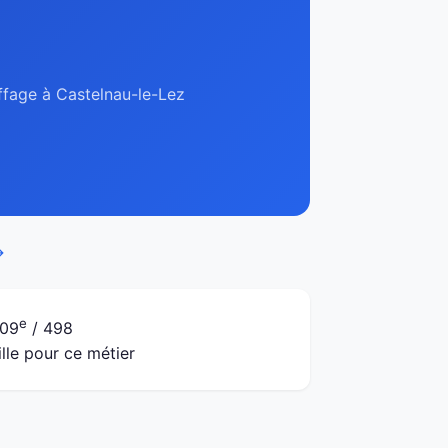
uffage à Castelnau-le-Lez
→
e
09
/ 498
ille pour ce métier