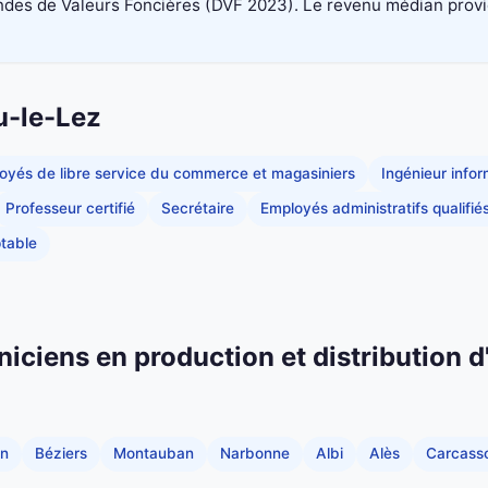
es de Valeurs Foncières (DVF 2023). Le revenu médian provient 
u-le-Lez
oyés de libre service du commerce et magasiniers
Ingénieur info
Professeur certifié
Secrétaire
Employés administratifs qualifié
table
niciens en production et distribution d
an
Béziers
Montauban
Narbonne
Albi
Alès
Carcass