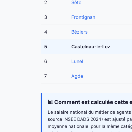
2
Sète
3
Frontignan
4
Béziers
5
Castelnau-le-Lez
6
Lunel
7
Agde
📊 Comment est calculée cette e
Le salaire national du métier de agents 
source INSEE DADS 2024) est ajusté par 
moyenne nationale, pour la même catégo