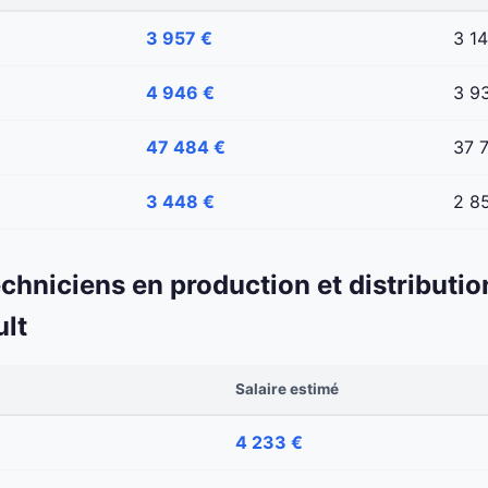
3 957 €
3 1
4 946 €
3 9
47 484 €
37 
3 448 €
2 8
echniciens en production et distributio
ult
Salaire estimé
4 233 €