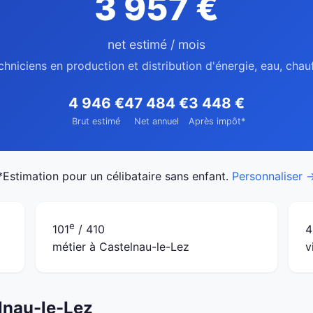
3 957 €
net estimé / mois
chniciens en production et distribution d'énergie, eau, cha
4 946 €
47 484 €
3 448 €
Brut estimé
Net annuel
Après impôt*
*Estimation pour un célibataire sans enfant.
Personnaliser 
e
101
/ 410
4
métier à Castelnau-le-Lez
v
elnau-le-Lez