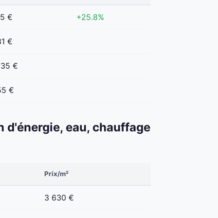
45 €
+25.8%
31 €
735 €
55 €
n d'énergie, eau, chauffage
Prix/m²
3 630 €