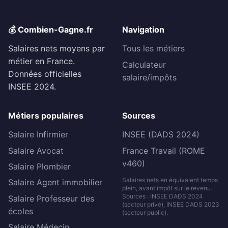
💰 Combien-Gagne.fr
Navigation
Salaires nets moyens par
Tous les métiers
métier en France.
Calculateur
Données officielles
salaire/impôts
INSEE 2024.
Métiers populaires
Sources
Salaire Infirmier
INSEE (DADS 2024)
Salaire Avocat
France Travail (ROME
v460)
Salaire Plombier
Salaires nets en équivalent temps
Salaire Agent immobilier
plein, avant impôt sur le revenu.
Sources : INSEE DADS 2024
Salaire Professeur des
(secteur privé), INSEE DADS 2023
écoles
(secteur public).
Salaire Médecin