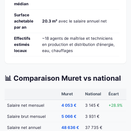
médian
Surface
achetable
20.3 m²
avec le salaire annuel net
par an
Effectifs
~18 agents de maîtrise et techniciens
estimés
en production et distribution d'énergie,
locaux
eau, chauffages
📊 Comparaison Muret vs national
Muret
National
Écart
Salaire net mensuel
4 053 €
3 145 €
+28.9%
Salaire brut mensuel
5 066 €
3 931 €
Salaire net annuel
48 636 €
37 735 €