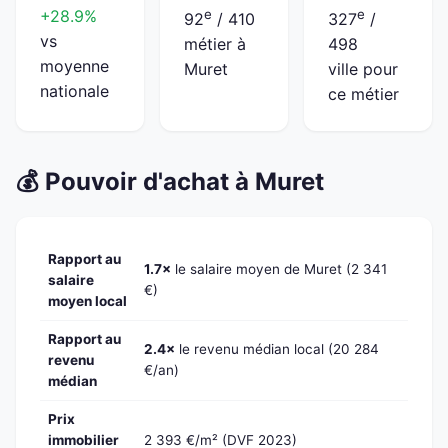
+28.9%
e
e
92
/ 410
327
/
vs
métier à
498
moyenne
Muret
ville pour
nationale
ce métier
💰 Pouvoir d'achat à Muret
Rapport au
1.7×
le salaire moyen de Muret (2 341
salaire
€)
moyen local
Rapport au
2.4×
le revenu médian local (20 284
revenu
€/an)
médian
Prix
immobilier
2 393 €/m² (DVF 2023)