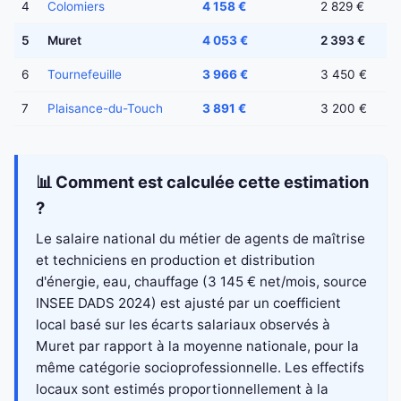
4
Colomiers
4 158 €
2 829 €
5
Muret
4 053 €
2 393 €
6
Tournefeuille
3 966 €
3 450 €
7
Plaisance-du-Touch
3 891 €
3 200 €
📊 Comment est calculée cette estimation
?
Le salaire national du métier de agents de maîtrise
et techniciens en production et distribution
d'énergie, eau, chauffage (3 145 € net/mois, source
INSEE DADS 2024) est ajusté par un coefficient
local basé sur les écarts salariaux observés à
Muret par rapport à la moyenne nationale, pour la
même catégorie socioprofessionnelle. Les effectifs
locaux sont estimés proportionnellement à la