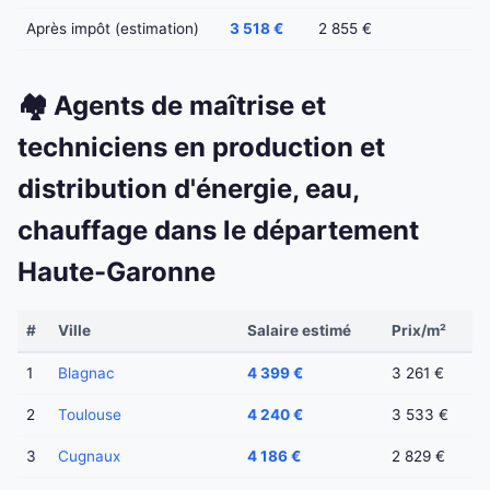
Après impôt (estimation)
3 518 €
2 855 €
🏘️ Agents de maîtrise et
techniciens en production et
distribution d'énergie, eau,
chauffage dans le département
Haute-Garonne
#
Ville
Salaire estimé
Prix/m²
1
Blagnac
4 399 €
3 261 €
2
Toulouse
4 240 €
3 533 €
3
Cugnaux
4 186 €
2 829 €