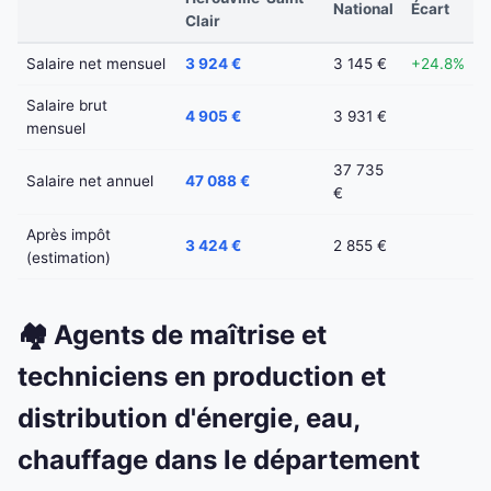
National
Écart
Clair
Salaire net mensuel
3 924 €
3 145 €
+24.8%
Salaire brut
4 905 €
3 931 €
mensuel
37 735
Salaire net annuel
47 088 €
€
Après impôt
3 424 €
2 855 €
(estimation)
🏘️ Agents de maîtrise et
techniciens en production et
distribution d'énergie, eau,
chauffage dans le département