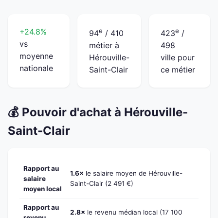
+24.8%
e
e
94
/ 410
423
/
vs
métier à
498
moyenne
Hérouville-
ville pour
nationale
Saint-Clair
ce métier
💰 Pouvoir d'achat à Hérouville-
Saint-Clair
Rapport au
1.6×
le salaire moyen de Hérouville-
salaire
Saint-Clair (2 491 €)
moyen local
Rapport au
2.8×
le revenu médian local (17 100
revenu