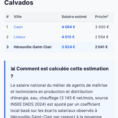
Calvados
#
Ville
Salaire estimé
Prix/m²
1
Caen
4 094 €
3 000 €
2
Lisieux
4 015 €
2 054 €
3
Hérouville-Saint-Clair
3 924 €
2 041 €
📊 Comment est calculée cette estimation
?
Le salaire national du métier de agents de maîtrise
et techniciens en production et distribution
d'énergie, eau, chauffage (3 145 € net/mois, source
INSEE DADS 2024) est ajusté par un coefficient
local basé sur les écarts salariaux observés à
Hérouville-Saint-Clair par rapport à la moyenne