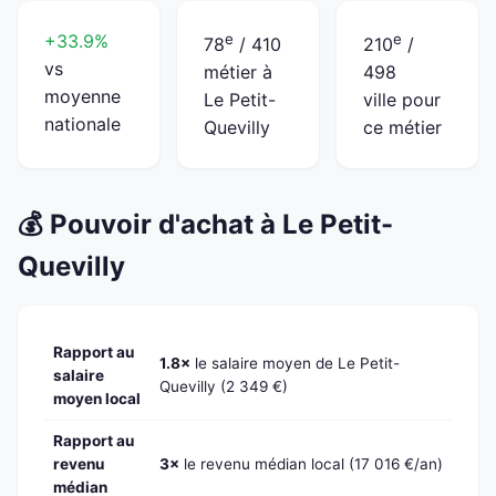
+33.9%
e
e
78
/ 410
210
/
vs
métier à
498
moyenne
Le Petit-
ville pour
nationale
Quevilly
ce métier
💰 Pouvoir d'achat à Le Petit-
Quevilly
Rapport au
1.8×
le salaire moyen de Le Petit-
salaire
Quevilly (2 349 €)
moyen local
Rapport au
revenu
3×
le revenu médian local (17 016 €/an)
médian