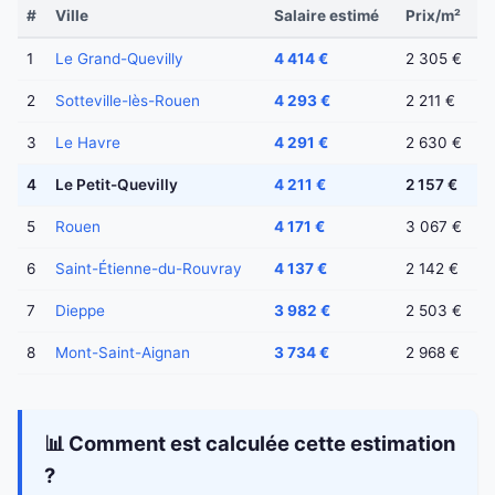
#
Ville
Salaire estimé
Prix/m²
1
Le Grand-Quevilly
4 414 €
2 305 €
2
Sotteville-lès-Rouen
4 293 €
2 211 €
3
Le Havre
4 291 €
2 630 €
4
Le Petit-Quevilly
4 211 €
2 157 €
5
Rouen
4 171 €
3 067 €
6
Saint-Étienne-du-Rouvray
4 137 €
2 142 €
7
Dieppe
3 982 €
2 503 €
8
Mont-Saint-Aignan
3 734 €
2 968 €
📊 Comment est calculée cette estimation
?