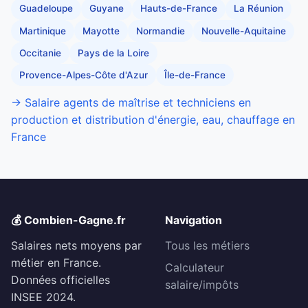
Guadeloupe
Guyane
Hauts-de-France
La Réunion
Martinique
Mayotte
Normandie
Nouvelle-Aquitaine
Occitanie
Pays de la Loire
Provence-Alpes-Côte d'Azur
Île-de-France
→ Salaire agents de maîtrise et techniciens en
production et distribution d'énergie, eau, chauffage en
France
💰 Combien-Gagne.fr
Navigation
Salaires nets moyens par
Tous les métiers
métier en France.
Calculateur
Données officielles
salaire/impôts
INSEE 2024.