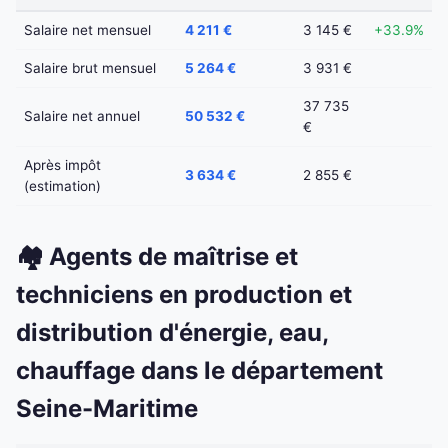
Salaire net mensuel
4 211 €
3 145 €
+33.9%
Salaire brut mensuel
5 264 €
3 931 €
37 735
Salaire net annuel
50 532 €
€
Après impôt
3 634 €
2 855 €
(estimation)
🏘️ Agents de maîtrise et
techniciens en production et
distribution d'énergie, eau,
chauffage dans le département
Seine-Maritime