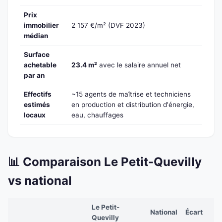
Prix
immobilier
2 157 €/m² (DVF 2023)
médian
Surface
achetable
23.4 m²
avec le salaire annuel net
par an
Effectifs
~15 agents de maîtrise et techniciens
estimés
en production et distribution d'énergie,
locaux
eau, chauffages
📊 Comparaison Le Petit-Quevilly
vs national
Le Petit-
National
Écart
Quevilly