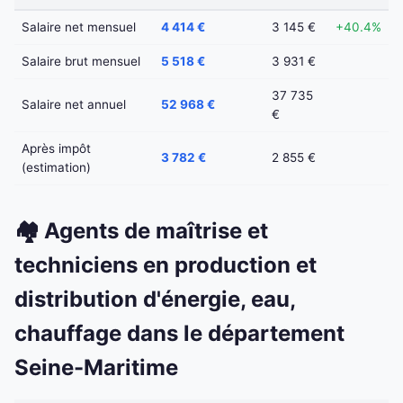
Salaire net mensuel
4 414 €
3 145 €
+40.4%
Salaire brut mensuel
5 518 €
3 931 €
37 735
Salaire net annuel
52 968 €
€
Après impôt
3 782 €
2 855 €
(estimation)
🏘️ Agents de maîtrise et
techniciens en production et
distribution d'énergie, eau,
chauffage dans le département
Seine-Maritime