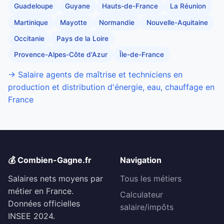
Guadeloupe
Guyane
Hauts-de-France
La Réunion
Martinique
Mayotte
Normandie
Nouvelle-Aquitaine
Occitanie
Pays de la Loire
Provence-Alpes-Côte d'Azur
Île-de-France
→ Salaire agents de maîtrise et techniciens en
production et distribution d'énergie, eau, chauffage en
France
💰 Combien-Gagne.fr
Navigation
Salaires nets moyens par
Tous les métiers
métier en France.
Calculateur
Données officielles
salaire/impôts
INSEE 2024.