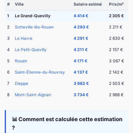
#
Ville
Salaire estimé
Prix/m²
1
Le Grand-Quevilly
4 414 €
2 305 €
2
Sotteville-lès-Rouen
4 293 €
2 211 €
3
Le Havre
4 291 €
2 630 €
4
Le Petit-Quevilly
4 211 €
2 157 €
5
Rouen
4 171 €
3 067 €
6
Saint-Étienne-du-Rouvray
4 137 €
2 142 €
7
Dieppe
3 982 €
2 503 €
8
Mont-Saint-Aignan
3 734 €
2 968 €
📊 Comment est calculée cette estimation
?