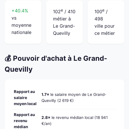
+40.4%
e
e
102
/ 410
100
/
vs
métier à
498
moyenne
Le Grand-
ville pour
nationale
Quevilly
ce métier
💰 Pouvoir d'achat à Le Grand-
Quevilly
Rapport au
1.7×
le salaire moyen de Le Grand-
salaire
Quevilly (2 619 €)
moyen local
Rapport au
2.8×
le revenu médian local (18 941
revenu
€/an)
médian