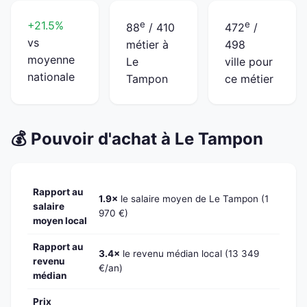
+21.5%
e
e
88
/ 410
472
/
vs
métier à
498
moyenne
Le
ville pour
nationale
Tampon
ce métier
💰 Pouvoir d'achat à Le Tampon
Rapport au
1.9×
le salaire moyen de Le Tampon (1
salaire
970 €)
moyen local
Rapport au
3.4×
le revenu médian local (13 349
revenu
€/an)
médian
Prix