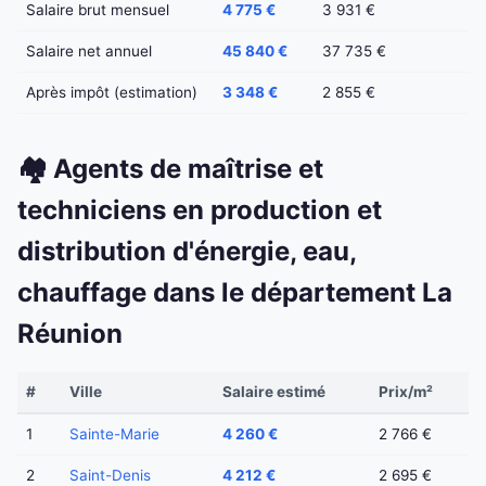
Salaire brut mensuel
4 775 €
3 931 €
Salaire net annuel
45 840 €
37 735 €
Après impôt (estimation)
3 348 €
2 855 €
🏘️ Agents de maîtrise et
techniciens en production et
distribution d'énergie, eau,
chauffage dans le département La
Réunion
#
Ville
Salaire estimé
Prix/m²
1
Sainte-Marie
4 260 €
2 766 €
2
Saint-Denis
4 212 €
2 695 €