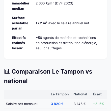
immobilier
2 660 €/m² (DVF 2023)
médian
Surface
achetable
17.2 m²
avec le salaire annuel net
par an
Effectifs
~56 agents de maîtrise et techniciens
estimés
en production et distribution d'énergie,
locaux
eau, chauffages
📊 Comparaison Le Tampon vs
national
Le Tampon
National
Écart
Salaire net mensuel
3 820 €
3 145 €
+21.5%