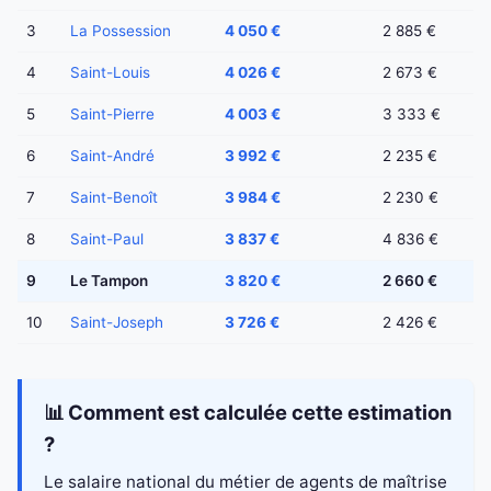
3
La Possession
4 050 €
2 885 €
4
Saint-Louis
4 026 €
2 673 €
5
Saint-Pierre
4 003 €
3 333 €
6
Saint-André
3 992 €
2 235 €
7
Saint-Benoît
3 984 €
2 230 €
8
Saint-Paul
3 837 €
4 836 €
9
Le Tampon
3 820 €
2 660 €
10
Saint-Joseph
3 726 €
2 426 €
📊 Comment est calculée cette estimation
?
Le salaire national du métier de agents de maîtrise