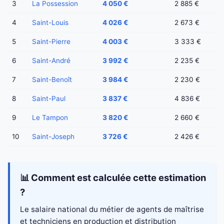
3
La Possession
4 050 €
2 885 €
4
Saint-Louis
4 026 €
2 673 €
5
Saint-Pierre
4 003 €
3 333 €
6
Saint-André
3 992 €
2 235 €
7
Saint-Benoît
3 984 €
2 230 €
8
Saint-Paul
3 837 €
4 836 €
9
Le Tampon
3 820 €
2 660 €
10
Saint-Joseph
3 726 €
2 426 €
📊 Comment est calculée cette estimation
?
Le salaire national du métier de agents de maîtrise
et techniciens en production et distribution