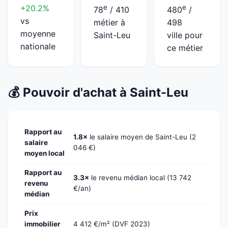
+20.2%
e
e
78
/ 410
480
/
vs
métier à
498
moyenne
Saint-Leu
ville pour
nationale
ce métier
💰 Pouvoir d'achat à Saint-Leu
Rapport au
1.8×
le salaire moyen de Saint-Leu (2
salaire
046 €)
moyen local
Rapport au
3.3×
le revenu médian local (13 742
revenu
€/an)
médian
Prix
immobilier
4 412 €/m² (DVF 2023)