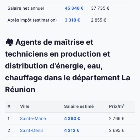
Salaire net annuel
45 348 €
37 735 €
Après impôt (estimation)
3 318 €
2 855 €
🏘️ Agents de maîtrise et
techniciens en production et
distribution d'énergie, eau,
chauffage dans le département La
Réunion
#
Ville
Salaire estimé
Prix/m²
1
Sainte-Marie
4 260 €
2 766 €
2
Saint-Denis
4 212 €
2 695 €