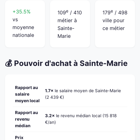
+35.5%
e
e
109
/ 410
179
/ 498
vs
métier à
ville pour
moyenne
Sainte-
ce métier
nationale
Marie
💰 Pouvoir d'achat à Sainte-Marie
Rapport au
1.7×
le salaire moyen de Sainte-Marie
salaire
(2 439 €)
moyen local
Rapport au
3.2×
le revenu médian local (15 818
revenu
€/an)
médian
Prix