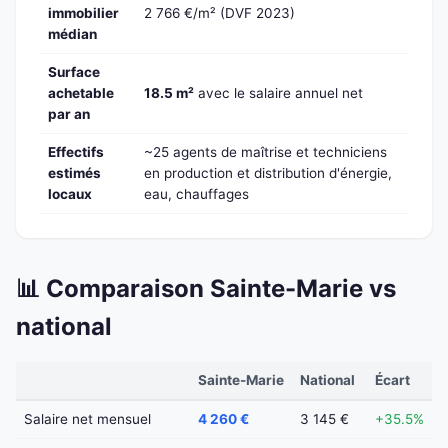
immobilier
2 766 €/m² (DVF 2023)
médian
Surface
achetable
18.5 m²
avec le salaire annuel net
par an
Effectifs
~25 agents de maîtrise et techniciens
estimés
en production et distribution d'énergie,
locaux
eau, chauffages
📊 Comparaison Sainte-Marie vs
national
Sainte-Marie
National
Écart
Salaire net mensuel
4 260 €
3 145 €
+35.5%