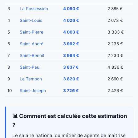
3
La Possession
4 050 €
2 885 €
4
Saint-Louis
4 026 €
2 673 €
5
Saint-Pierre
4 003 €
3 333 €
6
Saint-André
3 992 €
2 235 €
7
Saint-Benoît
3 984 €
2 230 €
8
Saint-Paul
3 837 €
4 836 €
9
Le Tampon
3 820 €
2 660 €
10
Saint-Joseph
3 726 €
2 426 €
📊 Comment est calculée cette estimation
?
Le salaire national du métier de agents de maîtrise