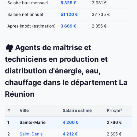
Salaire brut mensuel
5 325 €
3 931 €
Salaire net annuel
51 120 €
37 735 €
Après impôt (estimation)
3 669 €
2 855 €
🏘️ Agents de maîtrise et
techniciens en production et
distribution d'énergie, eau,
chauffage dans le département La
Réunion
#
Ville
Salaire estimé
Prix/m²
1
Sainte-Marie
4 260 €
2 766 €
2
Saint-Denis
4 212 €
2 695 €