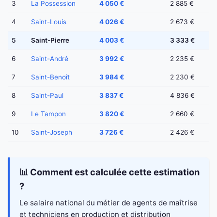
3
La Possession
4 050 €
2 885 €
4
Saint-Louis
4 026 €
2 673 €
5
Saint-Pierre
4 003 €
3 333 €
6
Saint-André
3 992 €
2 235 €
7
Saint-Benoît
3 984 €
2 230 €
8
Saint-Paul
3 837 €
4 836 €
9
Le Tampon
3 820 €
2 660 €
10
Saint-Joseph
3 726 €
2 426 €
📊 Comment est calculée cette estimation
?
Le salaire national du métier de agents de maîtrise
et techniciens en production et distribution