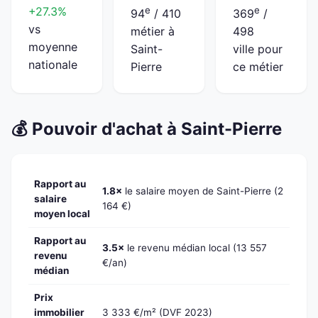
+27.3%
e
e
94
/ 410
369
/
vs
métier à
498
moyenne
Saint-
ville pour
nationale
Pierre
ce métier
💰 Pouvoir d'achat à Saint-Pierre
Rapport au
1.8×
le salaire moyen de Saint-Pierre (2
salaire
164 €)
moyen local
Rapport au
3.5×
le revenu médian local (13 557
revenu
€/an)
médian
Prix
immobilier
3 333 €/m² (DVF 2023)