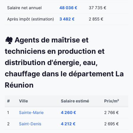
Salaire net annuel
48 036 €
37 735 €
Après impôt (estimation)
3 482 €
2 855 €
🏘️ Agents de maîtrise et
techniciens en production et
distribution d'énergie, eau,
chauffage dans le département La
Réunion
#
Ville
Salaire estimé
Prix/m²
1
Sainte-Marie
4 260 €
2 766 €
2
Saint-Denis
4 212 €
2 695 €