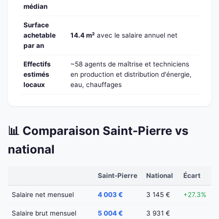
médian
Surface
achetable
14.4 m²
avec le salaire annuel net
par an
Effectifs
~58 agents de maîtrise et techniciens
estimés
en production et distribution d'énergie,
locaux
eau, chauffages
📊 Comparaison Saint-Pierre vs
national
Saint-Pierre
National
Écart
Salaire net mensuel
4 003 €
3 145 €
+27.3%
Salaire brut mensuel
5 004 €
3 931 €