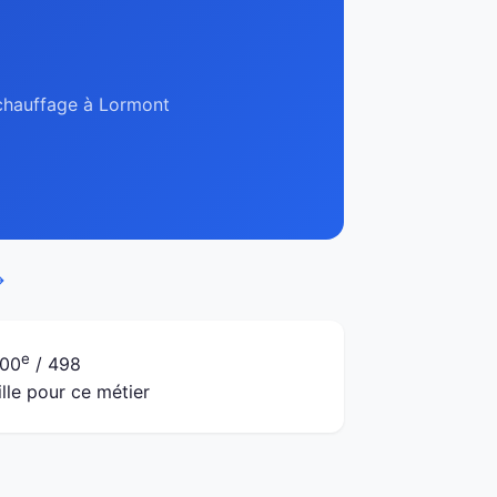
, chauffage à Lormont
→
e
00
/ 498
ille pour ce métier