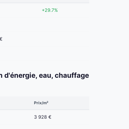
+29.7%
 €
€
n d'énergie, eau, chauffage
Prix/m²
3 928 €