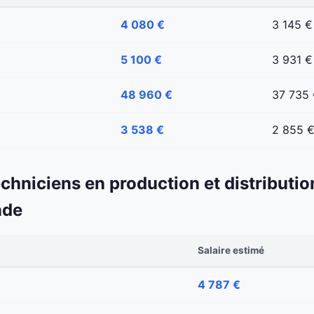
4 080 €
3 145 €
5 100 €
3 931 €
48 960 €
37 735
3 538 €
2 855 
echniciens en production et distributio
nde
Salaire estimé
4 787 €