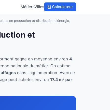
Métiers
Villes
🧮 Calculateur
ciens en production et distribution d'énergie,
duction et
 à Lormont gagne en moyenne environ
4
enne nationale du métier. On estime
auffages
dans l'agglomération. Avec ce
ffage peut acheter environ
17.4 m² par