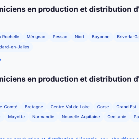
niciens en production et distribution d
a Rochelle
Mérignac
Pessac
Niort
Bayonne
Brive-la-Ga
dard-en-Jalles
e
niciens en production et distribution d
he-Comté
Bretagne
Centre-Val de Loire
Corse
Grand Est
e
Mayotte
Normandie
Nouvelle-Aquitaine
Occitanie
Pa