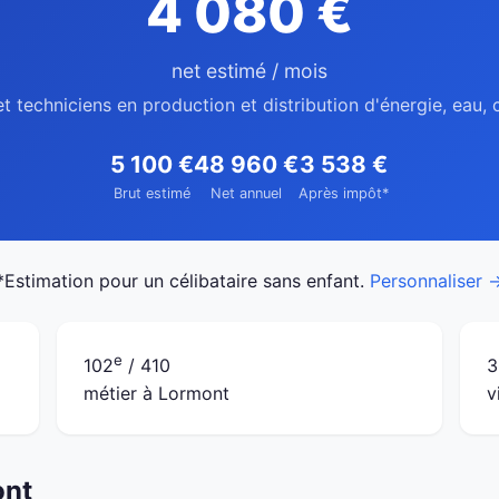
4 080 €
net estimé / mois
t techniciens en production et distribution d'énergie, eau
5 100 €
48 960 €
3 538 €
Brut estimé
Net annuel
Après impôt*
*Estimation pour un célibataire sans enfant.
Personnaliser 
e
102
/ 410
3
métier à Lormont
v
ont