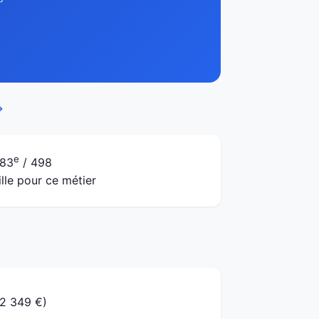
→
e
83
/ 498
ille pour ce métier
(2 349 €)