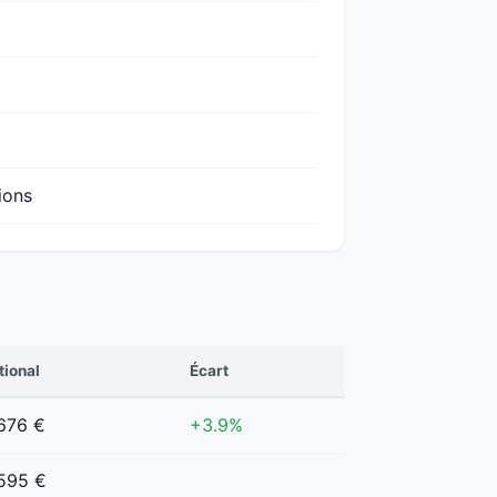
ions
tional
Écart
676 €
+3.9%
595 €