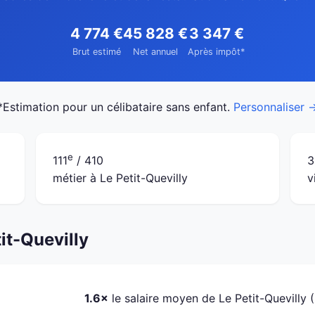
4 774 €
45 828 €
3 347 €
Brut estimé
Net annuel
Après impôt*
*Estimation pour un célibataire sans enfant.
Personnaliser 
e
111
/ 410
3
métier à Le Petit-Quevilly
v
it-Quevilly
1.6×
le salaire moyen de Le Petit-Quevilly 