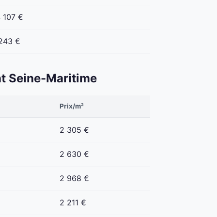
 107 €
243 €
ent Seine-Maritime
Prix/m²
2 305 €
2 630 €
2 968 €
2 211 €