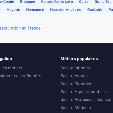
he-Comté
Bretagne
Centre-Val de Loire
Corse
Grand Est
e
Mayotte
Normandie
Nouvelle-Aquitaine
Occitanie
Pa
restauration en France
gation
Métiers populaires
 les métiers
Salaire Infirmier
ulateur salaire/impôts
Salaire Avocat
Salaire Plombier
Salaire Agent immobilier
Salaire Professeur des écol
Salaire Médecin