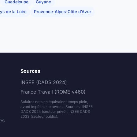
Guadeloupe
Guyane
ys de la Loire
Provence-Alpes-Côte d'Azur
Sources
INSEE (DADS 2024)
France Travail (ROME v460)
Salaires nets en équivalent temps plein,
avant impôt sur le revenu. Sources : INSEE
DADS 2024 (secteur privé), INSEE DADS
2023 (secteur public).
es