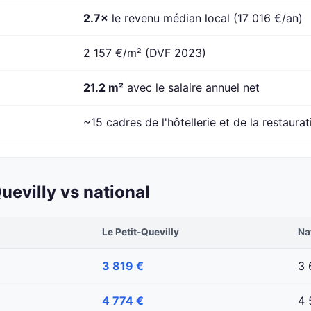
2.7×
le revenu médian local (17 016 €/an)
2 157 €/m² (DVF 2023)
21.2 m²
avec le salaire annuel net
~15 cadres de l'hôtellerie et de la restaurat
uevilly vs national
Le Petit-Quevilly
Na
3 819 €
3 
4 774 €
4 