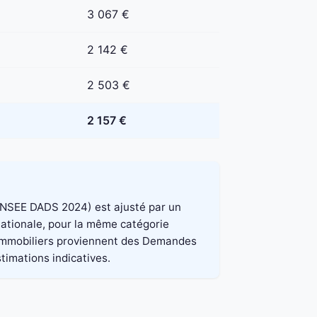
3 067 €
2 142 €
2 503 €
2 157 €
e INSEE DADS 2024) est ajusté par un
 nationale, pour la même catégorie
x immobiliers proviennent des Demandes
stimations indicatives.