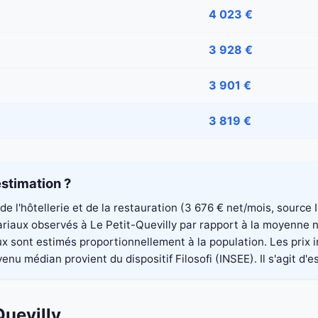
4 023 €
3 928 €
3 901 €
3 819 €
stimation ?
 de l'hôtellerie et de la restauration (3 676 € net/mois, sourc
alariaux observés à Le Petit-Quevilly par rapport à la moyenne
aux sont estimés proportionnellement à la population. Les pri
nu médian provient du dispositif Filosofi (INSEE). Il s'agit d'e
Quevilly