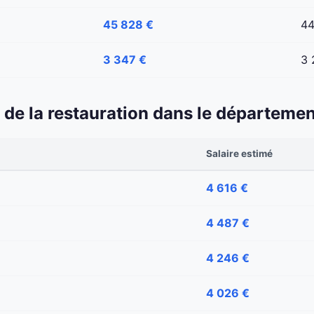
45 828 €
44
3 347 €
3 
 et de la restauration dans le départem
Salaire estimé
4 616 €
4 487 €
4 246 €
4 026 €