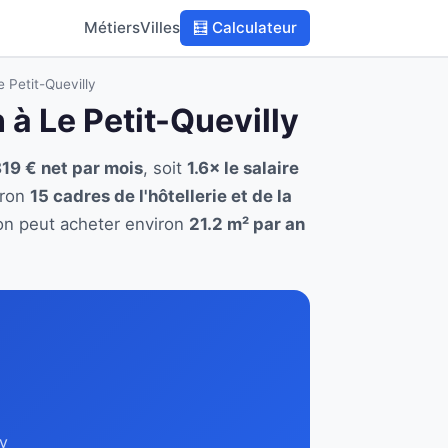
Métiers
Villes
🧮 Calculateur
e Petit-Quevilly
n à Le Petit-Quevilly
819 € net par mois
, soit
1.6× le salaire
iron
15 cadres de l'hôtellerie et de la
tion peut acheter environ
21.2 m² par an
ly