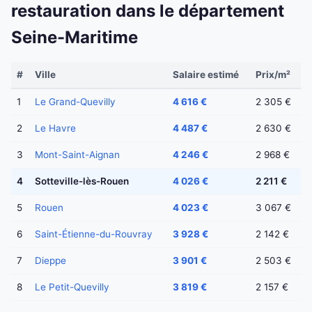
restauration dans le département
Seine-Maritime
#
Ville
Salaire estimé
Prix/m²
1
Le Grand-Quevilly
4 616 €
2 305 €
2
Le Havre
4 487 €
2 630 €
3
Mont-Saint-Aignan
4 246 €
2 968 €
4
Sotteville-lès-Rouen
4 026 €
2 211 €
5
Rouen
4 023 €
3 067 €
6
Saint-Étienne-du-Rouvray
3 928 €
2 142 €
7
Dieppe
3 901 €
2 503 €
8
Le Petit-Quevilly
3 819 €
2 157 €