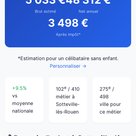
Brut estimé
Net annuel
3 498 €
Après impôt*
*Estimation pour un célibataire sans enfant.
Personnaliser →
+9.5%
e
e
102
/ 410
275
/
vs
métier à
498
moyenne
Sotteville-
ville pour
nationale
lès-Rouen
ce métier