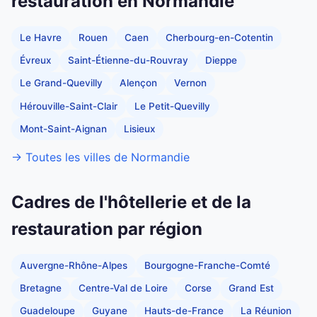
restauration en Normandie
Le Havre
Rouen
Caen
Cherbourg-en-Cotentin
Évreux
Saint-Étienne-du-Rouvray
Dieppe
Le Grand-Quevilly
Alençon
Vernon
Hérouville-Saint-Clair
Le Petit-Quevilly
Mont-Saint-Aignan
Lisieux
→ Toutes les villes de Normandie
Cadres de l'hôtellerie et de la
restauration par région
Auvergne-Rhône-Alpes
Bourgogne-Franche-Comté
Bretagne
Centre-Val de Loire
Corse
Grand Est
Guadeloupe
Guyane
Hauts-de-France
La Réunion