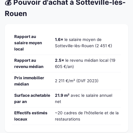
💰 Pouvoir d'achat à Sotteville-lès-
Rouen
Rapport au
1.6×
le salaire moyen de
salaire moyen
Sotteville-lès-Rouen (2 451 €)
local
Rapport au
2.5×
le revenu médian local (19
revenu médian
605 €/an)
Prix immobilier
2 211 €/m² (DVF 2023)
médian
Surface achetable
21.9 m²
avec le salaire annuel
par an
net
Effectifs estimés
~20 cadres de l'hôtellerie et de la
locaux
restaurations