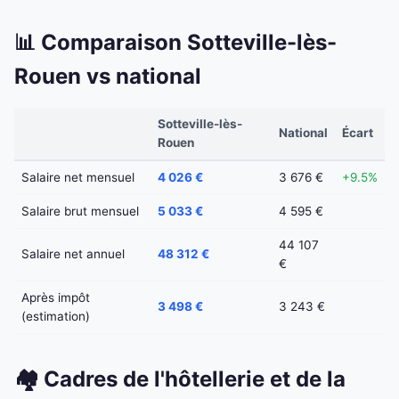
📊 Comparaison Sotteville-lès-
Rouen vs national
Sotteville-lès-
National
Écart
Rouen
Salaire net mensuel
4 026 €
3 676 €
+9.5%
Salaire brut mensuel
5 033 €
4 595 €
44 107
Salaire net annuel
48 312 €
€
Après impôt
3 498 €
3 243 €
(estimation)
🏘️ Cadres de l'hôtellerie et de la