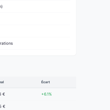
n)
urations
nal
Écart
6 €
+6.1%
5 €