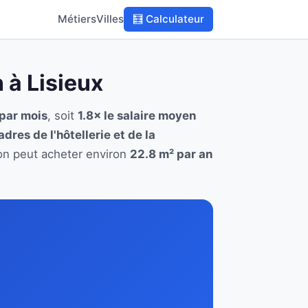
Métiers
Villes
🧮 Calculateur
n à Lisieux
 par mois
, soit
1.8× le salaire moyen
adres de l'hôtellerie et de la
tion peut acheter environ
22.8 m² par an