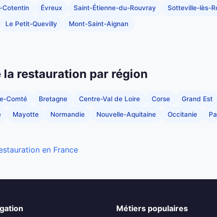
-Cotentin
Évreux
Saint-Étienne-du-Rouvray
Sotteville-lès-
Le Petit-Quevilly
Mont-Saint-Aignan
e la restauration par région
he-Comté
Bretagne
Centre-Val de Loire
Corse
Grand Est
e
Mayotte
Normandie
Nouvelle-Aquitaine
Occitanie
Pa
restauration en France
gation
Métiers populaires