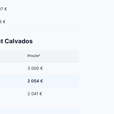
07 €
3 €
ent Calvados
Prix/m²
3 000 €
2 054 €
2 041 €