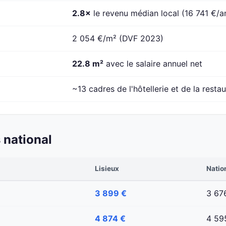
2.8×
le revenu médian local (16 741 €/a
2 054 €/m² (DVF 2023)
22.8 m²
avec le salaire annuel net
~13 cadres de l'hôtellerie et de la resta
 national
Lisieux
Natio
3 899 €
3 67
4 874 €
4 59