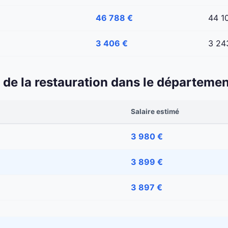
46 788 €
44 1
3 406 €
3 24
 et de la restauration dans le départem
Salaire estimé
3 980 €
3 899 €
3 897 €