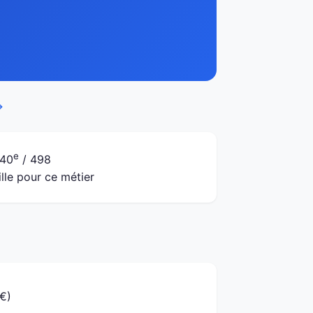
→
e
40
/ 498
ille pour ce métier
 €)