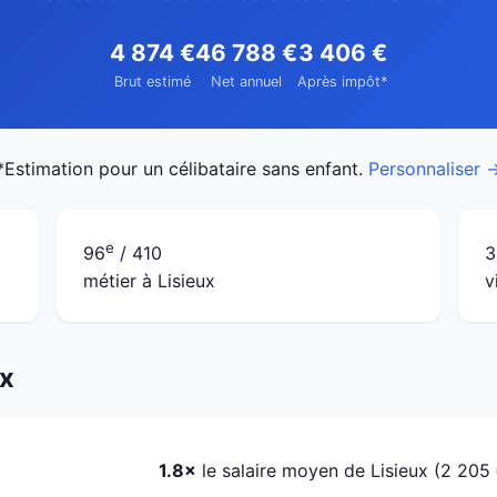
4 874 €
46 788 €
3 406 €
Brut estimé
Net annuel
Après impôt*
*Estimation pour un célibataire sans enfant.
Personnaliser 
e
96
/ 410
3
métier à Lisieux
v
ux
1.8×
le salaire moyen de Lisieux (2 205