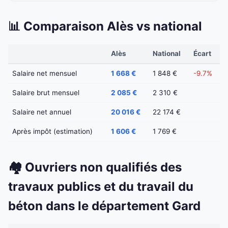
📊 Comparaison Alès vs national
Alès
National
Écart
Salaire net mensuel
1 668 €
1 848 €
-9.7%
Salaire brut mensuel
2 085 €
2 310 €
Salaire net annuel
20 016 €
22 174 €
Après impôt (estimation)
1 606 €
1 769 €
🏘️ Ouvriers non qualifiés des
travaux publics et du travail du
béton dans le département Gard