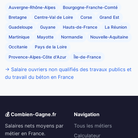
Auvergne-Rhône-Alpes
Bourgogne-Franche-Comté
Bretagne
Centre-Val de Loire
Corse
Grand Est
Guadeloupe
Guyane
Hauts-de-France
La Réunion
Martinique
Mayotte
Normandie
Nouvelle-Aquitaine
Occitanie
Pays de la Loire
Provence-Alpes-Côte d'Azur
Île-de-France
→ Salaire ouvriers non qualifiés des travaux publics et
du travail du béton en France
💰 Combien-Gagne.fr
Navigation
Salaires nets moyens par
Tous les métiers
métier en France.
Calculateur