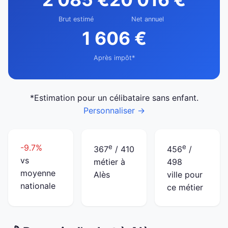
Brut estimé
Net annuel
1 606 €
Après impôt*
*Estimation pour un célibataire sans enfant.
Personnaliser →
-9.7%
e
e
367
/ 410
456
/
vs
métier à
498
moyenne
Alès
ville pour
nationale
ce métier