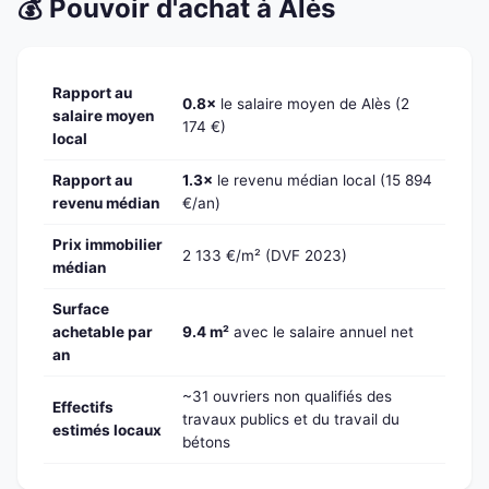
💰 Pouvoir d'achat à Alès
Rapport au
0.8×
le salaire moyen de Alès (2
salaire moyen
174 €)
local
Rapport au
1.3×
le revenu médian local (15 894
revenu médian
€/an)
Prix immobilier
2 133 €/m² (DVF 2023)
médian
Surface
achetable par
9.4 m²
avec le salaire annuel net
an
~31 ouvriers non qualifiés des
Effectifs
travaux publics et du travail du
estimés locaux
bétons