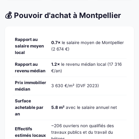
💰 Pouvoir d'achat à Montpellier
Rapport au
0.7×
le salaire moyen de Montpellier
salaire moyen
(2 674 €)
local
Rapport au
1.2×
le revenu médian local (17 316
revenu médian
€/an)
Prix immobilier
3 630 €/m² (DVF 2023)
médian
Surface
achetable par
5.8 m²
avec le salaire annuel net
an
~206 ouvriers non qualifiés des
Effectifs
travaux publics et du travail du
estimés locaux
bétons