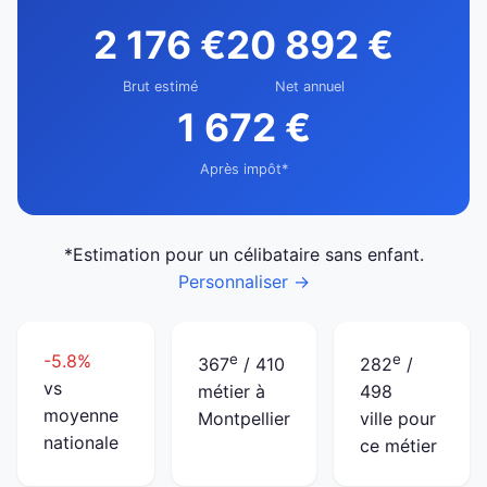
2 176 €
20 892 €
Brut estimé
Net annuel
1 672 €
Après impôt*
*Estimation pour un célibataire sans enfant.
Personnaliser →
-5.8%
e
e
367
/ 410
282
/
vs
métier à
498
moyenne
Montpellier
ville pour
nationale
ce métier