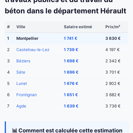
béton dans le département Hérault
#
Ville
Salaire estimé
Prix/m²
1
Montpellier
1 741 €
3 630 €
2
Castelnau-le-Lez
1 739 €
4 197 €
3
Béziers
1 698 €
2 342 €
4
Sète
1 696 €
3 701 €
5
Lunel
1 676 €
2 902 €
6
Frontignan
1 651 €
3 682 €
7
Agde
1 639 €
3 736 €
📊 Comment est calculée cette estimation