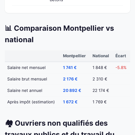
📊 Comparaison Montpellier vs
national
Montpellier
National
Écart
Salaire net mensuel
1 741 €
1 848 €
-5.8%
Salaire brut mensuel
2 176 €
2 310 €
Salaire net annuel
20 892 €
22 174 €
Après impôt (estimation)
1 672 €
1 769 €
🏘️ Ouvriers non qualifiés des
travaux publics et du travail du