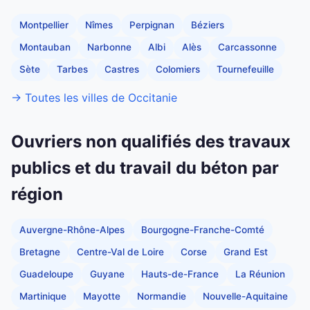
Montpellier
Nîmes
Perpignan
Béziers
Montauban
Narbonne
Albi
Alès
Carcassonne
Sète
Tarbes
Castres
Colomiers
Tournefeuille
→ Toutes les villes de Occitanie
Ouvriers non qualifiés des travaux
publics et du travail du béton par
région
Auvergne-Rhône-Alpes
Bourgogne-Franche-Comté
Bretagne
Centre-Val de Loire
Corse
Grand Est
Guadeloupe
Guyane
Hauts-de-France
La Réunion
Martinique
Mayotte
Normandie
Nouvelle-Aquitaine