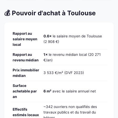
💰 Pouvoir d'achat à Toulouse
Rapport au
0.6×
le salaire moyen de Toulouse
salaire moyen
(2 908 €)
local
Rapport au
1×
le revenu médian local (20 271
revenu médian
€/an)
Prix immobilier
3 533 €/m² (DVF 2023)
médian
Surface
achetable par
6 m²
avec le salaire annuel net
an
~342 ouvriers non qualifiés des
Effectifs
travaux publics et du travail du
estimés locaux
bétons