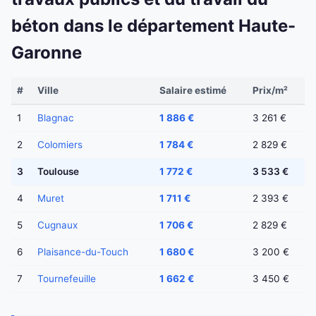
béton dans le département Haute-
Garonne
#
Ville
Salaire estimé
Prix/m²
1
Blagnac
1 886 €
3 261 €
2
Colomiers
1 784 €
2 829 €
3
Toulouse
1 772 €
3 533 €
4
Muret
1 711 €
2 393 €
5
Cugnaux
1 706 €
2 829 €
6
Plaisance-du-Touch
1 680 €
3 200 €
7
Tournefeuille
1 662 €
3 450 €