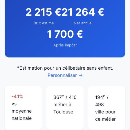
2 215 €
21 264 €
Brut estimé
Net annuel
1 700 €
Après impôt*
*Estimation pour un célibataire sans enfant.
Personnaliser →
-4.1%
e
e
367
/ 410
194
/
vs
métier à
498
moyenne
Toulouse
ville pour
nationale
ce métier