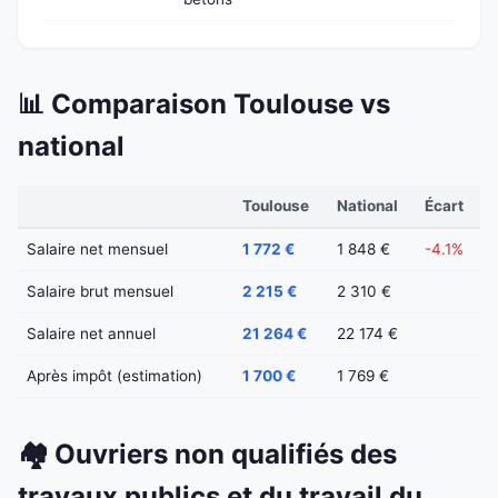
📊 Comparaison Toulouse vs
national
Toulouse
National
Écart
Salaire net mensuel
1 772 €
1 848 €
-4.1%
Salaire brut mensuel
2 215 €
2 310 €
Salaire net annuel
21 264 €
22 174 €
Après impôt (estimation)
1 700 €
1 769 €
🏘️ Ouvriers non qualifiés des
travaux publics et du travail du