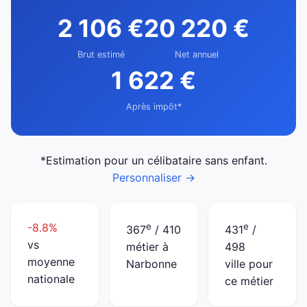
2 106 €
20 220 €
Brut estimé
Net annuel
1 622 €
Après impôt*
*Estimation pour un célibataire sans enfant.
Personnaliser →
-8.8%
e
e
367
/ 410
431
/
vs
métier à
498
moyenne
Narbonne
ville pour
nationale
ce métier