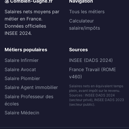
💰 Combien-Gagne.fr
Navigation
Salaires nets moyens par
Tous les métiers
métier en France.
Calculateur
Données officielles
salaire/impôts
INSEE 2024.
Métiers populaires
Sources
Salaire Infirmier
INSEE (DADS 2024)
Salaire Avocat
France Travail (ROME
v460)
Salaire Plombier
Salaires nets en équivalent temps
Salaire Agent immobilier
plein, avant impôt sur le revenu.
Sources : INSEE DADS 2024
Salaire Professeur des
(secteur privé), INSEE DADS 2023
écoles
(secteur public).
Salaire Médecin