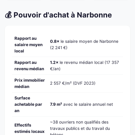
💰 Pouvoir d'achat à Narbonne
Rapport au
0.8×
le salaire moyen de Narbonne
salaire moyen
(2 241 €)
local
Rapport au
1.2×
le revenu médian local (17 357
revenu médian
€/an)
Prix immobilier
2 557 €/m² (DVF 2023)
médian
Surface
achetable par
7.9 m²
avec le salaire annuel net
an
~38 ouvriers non qualifiés des
Effectifs
travaux publics et du travail du
estimés locaux
bétons