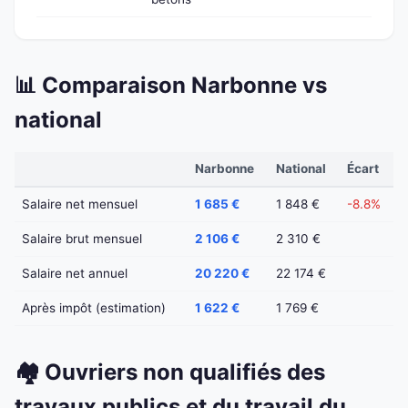
📊 Comparaison Narbonne vs
national
Narbonne
National
Écart
Salaire net mensuel
1 685 €
1 848 €
-8.8%
Salaire brut mensuel
2 106 €
2 310 €
Salaire net annuel
20 220 €
22 174 €
Après impôt (estimation)
1 622 €
1 769 €
🏘️ Ouvriers non qualifiés des
travaux publics et du travail du