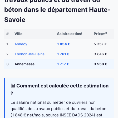
béton dans le département Haute-
Savoie
#
Ville
Salaire estimé
Prix/m²
1
Annecy
1 854 €
5 357 €
2
Thonon-les-Bains
1 761 €
3 846 €
3
Annemasse
1 717 €
3 558 €
📊 Comment est calculée cette estimation
?
Le salaire national du métier de ouvriers non
qualifiés des travaux publics et du travail du béton
(1 848 € net/mois, source INSEE DADS 2024) est