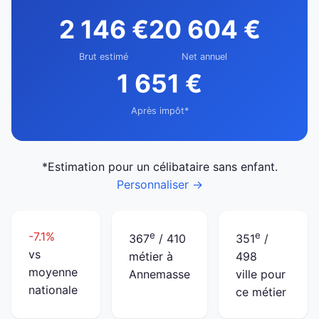
2 146 €
20 604 €
Brut estimé
Net annuel
1 651 €
Après impôt*
*Estimation pour un célibataire sans enfant.
Personnaliser →
-7.1%
e
e
367
/ 410
351
/
vs
métier à
498
moyenne
Annemasse
ville pour
nationale
ce métier