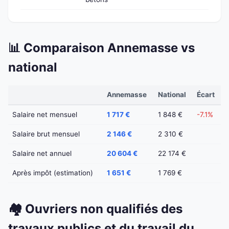
📊 Comparaison Annemasse vs
national
Annemasse
National
Écart
Salaire net mensuel
1 717 €
1 848 €
-7.1%
Salaire brut mensuel
2 146 €
2 310 €
Salaire net annuel
20 604 €
22 174 €
Après impôt (estimation)
1 651 €
1 769 €
🏘️ Ouvriers non qualifiés des
travaux publics et du travail du