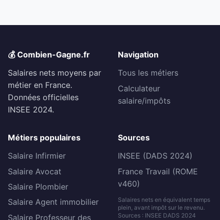
💰 Combien-Gagne.fr
Navigation
Salaires nets moyens par
Tous les métiers
métier en France.
Calculateur
Données officielles
salaire/impôts
INSEE 2024.
Métiers populaires
Sources
Salaire Infirmier
INSEE (DADS 2024)
Salaire Avocat
France Travail (ROME
v460)
Salaire Plombier
Salaires nets en équivalent temps
Salaire Agent immobilier
plein, avant impôt sur le revenu.
Sources : INSEE DADS 2024
Salaire Professeur des