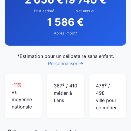
Brut estimé
Net annuel
1 586 €
Après impôt*
*Estimation pour un célibataire sans enfant.
Personnaliser →
-11%
e
e
367
/ 410
476
/
vs
métier à
498
moyenne
Lens
ville pour
nationale
ce métier