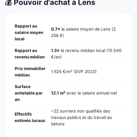
💰 Pouvoir d'achat à Lens
Rapport au
0.7×
le salaire moyen de Lens (2
salaire moyen
258 €)
local
Rapport au
1.3×
le revenu médian local (15 040
revenu médian
€/an)
Prix immobilier
1 625 €/m² (DVF 2023)
médian
Surface
achetable par
12.1 m²
avec le salaire annuel net
an
~22 ouvriers non qualifiés des
Effectifs
travaux publics et du travail du
estimés locaux
bétons