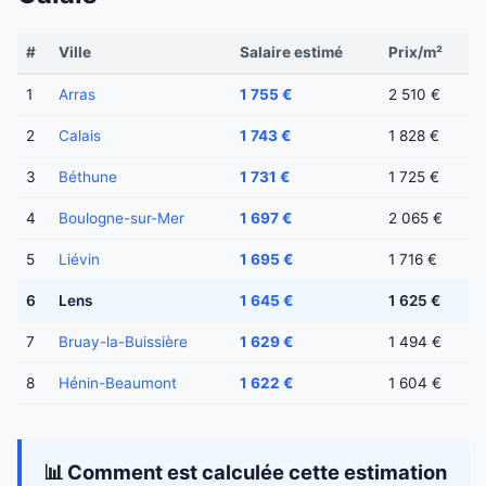
#
Ville
Salaire estimé
Prix/m²
1
Arras
1 755 €
2 510 €
2
Calais
1 743 €
1 828 €
3
Béthune
1 731 €
1 725 €
4
Boulogne-sur-Mer
1 697 €
2 065 €
5
Liévin
1 695 €
1 716 €
6
Lens
1 645 €
1 625 €
7
Bruay-la-Buissière
1 629 €
1 494 €
8
Hénin-Beaumont
1 622 €
1 604 €
📊 Comment est calculée cette estimation