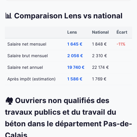
📊 Comparaison Lens vs national
Lens
National
Écart
Salaire net mensuel
1 645 €
1 848 €
-11%
Salaire brut mensuel
2 056 €
2 310 €
Salaire net annuel
19 740 €
22 174 €
Après impôt (estimation)
1 586 €
1 769 €
🏘️ Ouvriers non qualifiés des
travaux publics et du travail du
béton dans le département Pas-de-
Calais