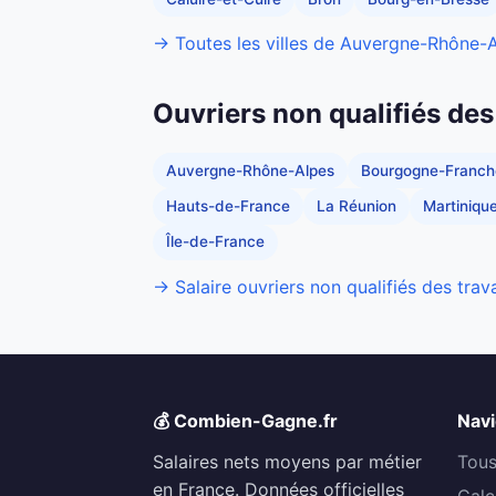
→ Toutes les villes de Auvergne-Rhône-
Ouvriers non qualifiés des
Auvergne-Rhône-Alpes
Bourgogne-Franc
Hauts-de-France
La Réunion
Martiniqu
Île-de-France
→ Salaire ouvriers non qualifiés des trav
💰 Combien-Gagne.fr
Navi
Salaires nets moyens par métier
Tous
en France. Données officielles