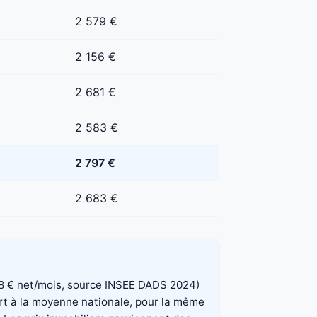
2 579 €
2 156 €
2 681 €
2 583 €
2 797 €
2 683 €
 848 € net/mois, source INSEE DADS 2024)
port à la moyenne nationale, pour la même