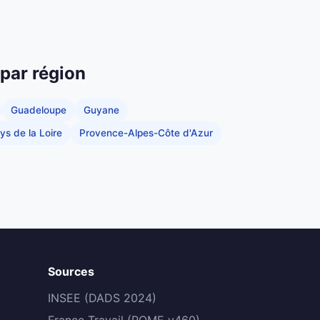
 par région
Guadeloupe
Guyane
ys de la Loire
Provence-Alpes-Côte d'Azur
Sources
INSEE (DADS 2024)