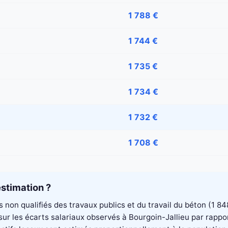
1 788 €
1 744 €
1 735 €
1 734 €
1 732 €
1 708 €
stimation ?
rs non qualifiés des travaux publics et du travail du béton (1
é sur les écarts salariaux observés à Bourgoin-Jallieu par rap