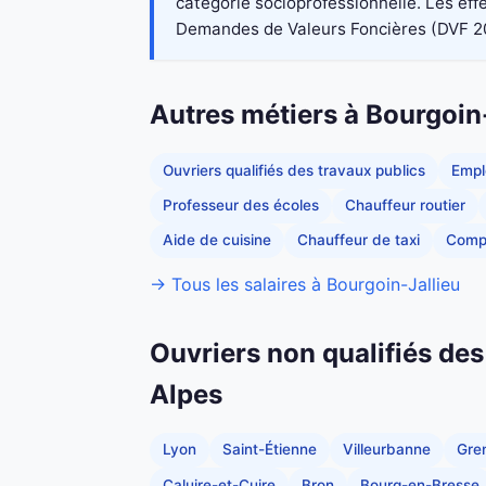
catégorie socioprofessionnelle. Les eff
Demandes de Valeurs Foncières (DVF 2023)
Autres métiers à Bourgoin
Ouvriers qualifiés des travaux publics
Empl
Professeur des écoles
Chauffeur routier
Aide de cuisine
Chauffeur de taxi
Comp
→ Tous les salaires à Bourgoin-Jallieu
Ouvriers non qualifiés de
Alpes
Lyon
Saint-Étienne
Villeurbanne
Gre
Caluire-et-Cuire
Bron
Bourg-en-Bresse