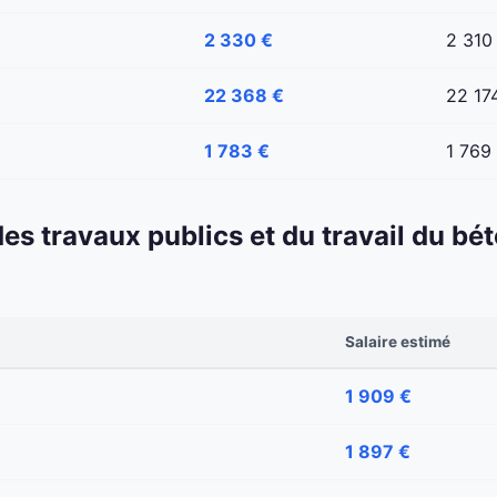
2 330 €
2 310
22 368 €
22 17
1 783 €
1 769
 des travaux publics et du travail du b
Salaire estimé
1 909 €
1 897 €