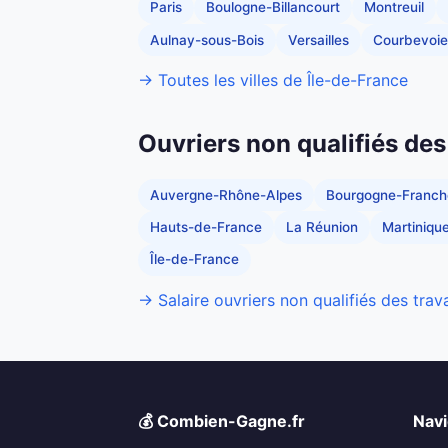
Paris
Boulogne-Billancourt
Montreuil
Aulnay-sous-Bois
Versailles
Courbevoie
→ Toutes les villes de Île-de-France
Ouvriers non qualifiés des
Auvergne-Rhône-Alpes
Bourgogne-Franc
Hauts-de-France
La Réunion
Martiniqu
Île-de-France
→ Salaire ouvriers non qualifiés des trav
💰 Combien-Gagne.fr
Navi