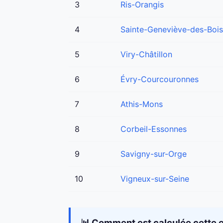
3
Ris-Orangis
4
Sainte-Geneviève-des-Bois
5
Viry-Châtillon
6
Évry-Courcouronnes
7
Athis-Mons
8
Corbeil-Essonnes
9
Savigny-sur-Orge
10
Vigneux-sur-Seine
📊 Comment est calculée cette e