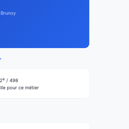
à Brunoy
→
e
2
/ 498
ille pour ce métier