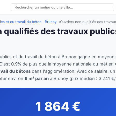
ics et du travail du béton
Brunoy
Ouvriers non qualifiés des travau
 qualifiés des travaux publics
publics et du travail du béton à Brunoy gagne en moyenn
C'est 0.9% de plus que la moyenne nationale du métier.
avail du bétons
dans l'agglomération. Avec ce salaire, un
eter environ
6 m² par an
à Brunoy (prix médian : 3 741 €/
1 864 €