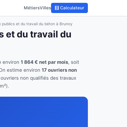
Métiers
Villes
🧮 Calculateur
x publics et du travail du béton à Brunoy
 et du travail du
e environ
1 864 € net par mois
, soit
 On estime environ
17 ouvriers non
 ouvriers non qualifiés des travaux
m²).