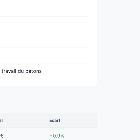
 travail du bétons
al
Écart
 €
+0.9%