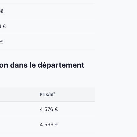
 €
4 €
 €
éton dans le département
Prix/m²
4 576 €
4 599 €