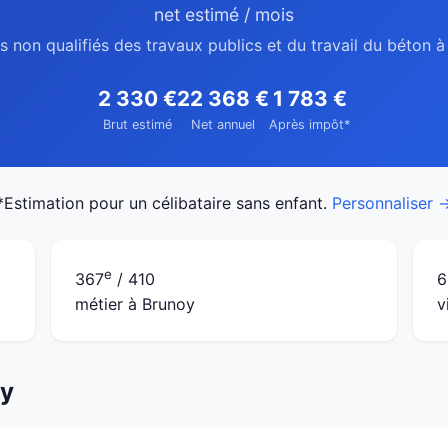
net estimé / mois
s non qualifiés des travaux publics et du travail du béton 
2 330 €
22 368 €
1 783 €
Brut estimé
Net annuel
Après impôt*
*Estimation pour un célibataire sans enfant.
Personnaliser 
e
367
/ 410
6
métier à Brunoy
v
oy