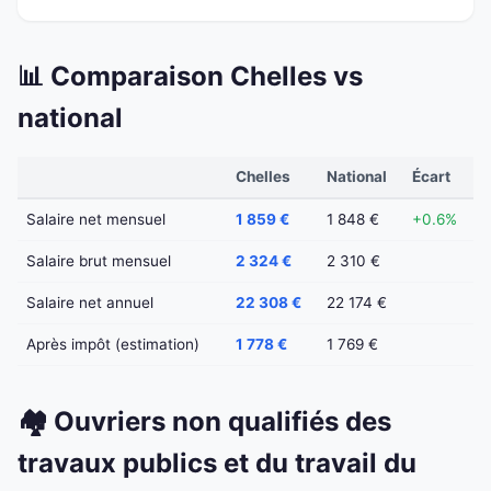
📊 Comparaison Chelles vs
national
Chelles
National
Écart
Salaire net mensuel
1 859 €
1 848 €
+0.6%
Salaire brut mensuel
2 324 €
2 310 €
Salaire net annuel
22 308 €
22 174 €
Après impôt (estimation)
1 778 €
1 769 €
🏘️ Ouvriers non qualifiés des
travaux publics et du travail du