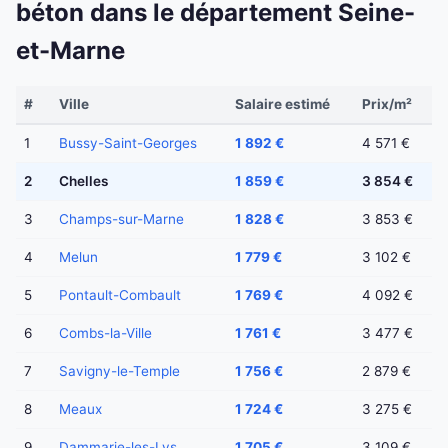
béton dans le département Seine-
et-Marne
#
Ville
Salaire estimé
Prix/m²
1
Bussy-Saint-Georges
1 892 €
4 571 €
2
Chelles
1 859 €
3 854 €
3
Champs-sur-Marne
1 828 €
3 853 €
4
Melun
1 779 €
3 102 €
5
Pontault-Combault
1 769 €
4 092 €
6
Combs-la-Ville
1 761 €
3 477 €
7
Savigny-le-Temple
1 756 €
2 879 €
8
Meaux
1 724 €
3 275 €
9
Dammarie-les-Lys
1 705 €
3 109 €