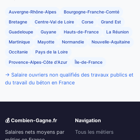
Auvergne-Rhône-Alpes
Bourgogne-Franche-Comté
Bretagne
Centre-Val de Loire
Corse
Grand Est
Guadeloupe
Guyane
Hauts-de-France
La Réunion
Martinique
Mayotte
Normandie
Nouvelle-Aquitaine
Occitanie
Pays de la Loire
Provence-Alpes-Côte d'Azur
Île-de-France
→ Salaire ouvriers non qualifiés des travaux publics et
du travail du béton en France
💰 Combien-Gagne.fr
Navigation
Salaires nets moyens par
Tous les métiers
métier en France.