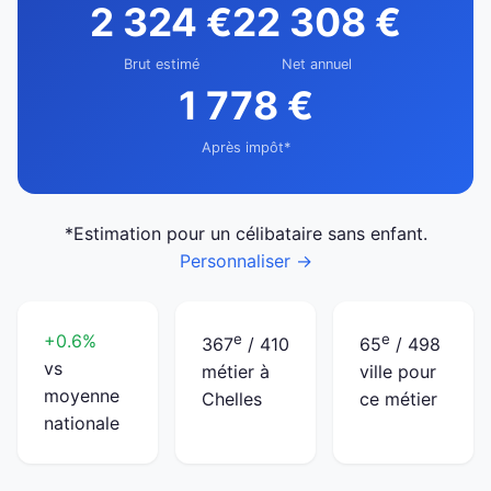
2 324 €
22 308 €
Brut estimé
Net annuel
1 778 €
Après impôt*
*Estimation pour un célibataire sans enfant.
Personnaliser →
+0.6%
e
e
367
/ 410
65
/ 498
vs
métier à
ville pour
moyenne
Chelles
ce métier
nationale