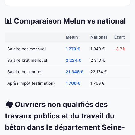
📊 Comparaison Melun vs national
Melun
National
Écart
Salaire net mensuel
1 779 €
1 848 €
-3.7%
Salaire brut mensuel
2 224 €
2 310 €
Salaire net annuel
21 348 €
22 174 €
Après impôt (estimation)
1 706 €
1 769 €
🏘️ Ouvriers non qualifiés des
travaux publics et du travail du
béton dans le département Seine-