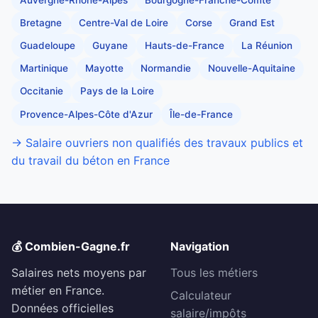
Bretagne
Centre-Val de Loire
Corse
Grand Est
Guadeloupe
Guyane
Hauts-de-France
La Réunion
Martinique
Mayotte
Normandie
Nouvelle-Aquitaine
Occitanie
Pays de la Loire
Provence-Alpes-Côte d'Azur
Île-de-France
→ Salaire ouvriers non qualifiés des travaux publics et
du travail du béton en France
💰 Combien-Gagne.fr
Navigation
Salaires nets moyens par
Tous les métiers
métier en France.
Calculateur
Données officielles
salaire/impôts