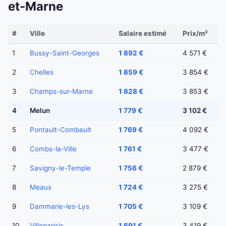
et-Marne
#
Ville
Salaire estimé
Prix/m²
1
Bussy-Saint-Georges
1 892 €
4 571 €
2
Chelles
1 859 €
3 854 €
3
Champs-sur-Marne
1 828 €
3 853 €
4
Melun
1 779 €
3 102 €
5
Pontault-Combault
1 769 €
4 092 €
6
Combs-la-Ville
1 761 €
3 477 €
7
Savigny-le-Temple
1 756 €
2 879 €
8
Meaux
1 724 €
3 275 €
9
Dammarie-les-Lys
1 705 €
3 109 €
10
Villeparisis
1 691 €
3 419 €