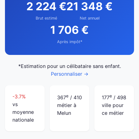
2 224 €
21 348 €
Brut estimé
Net annuel
1 706 €
Après impôt*
*Estimation pour un célibataire sans enfant.
Personnaliser →
-3.7%
e
e
367
/ 410
177
/ 498
vs
métier à
ville pour
moyenne
Melun
ce métier
nationale