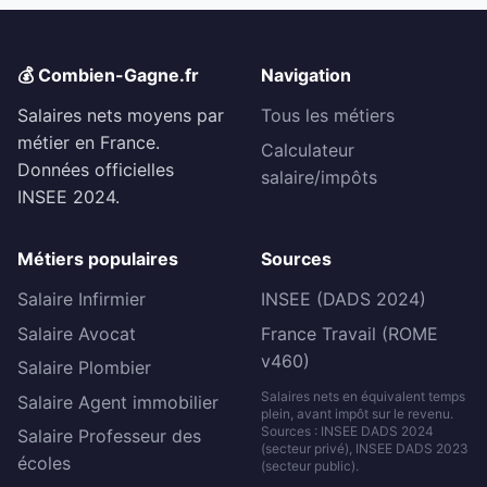
💰 Combien-Gagne.fr
Navigation
Salaires nets moyens par
Tous les métiers
métier en France.
Calculateur
Données officielles
salaire/impôts
INSEE 2024.
Métiers populaires
Sources
Salaire Infirmier
INSEE (DADS 2024)
Salaire Avocat
France Travail (ROME
v460)
Salaire Plombier
Salaires nets en équivalent temps
Salaire Agent immobilier
plein, avant impôt sur le revenu.
Sources : INSEE DADS 2024
Salaire Professeur des
(secteur privé), INSEE DADS 2023
écoles
(secteur public).