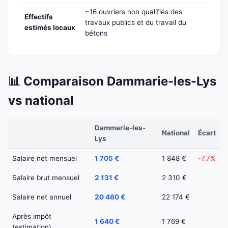
~16 ouvriers non qualifiés des
Effectifs
travaux publics et du travail du
estimés locaux
bétons
📊 Comparaison Dammarie-les-Lys
vs national
Dammarie-les-
National
Écart
Lys
Salaire net mensuel
1 705 €
1 848 €
-7.7%
Salaire brut mensuel
2 131 €
2 310 €
Salaire net annuel
20 460 €
22 174 €
Après impôt
1 640 €
1 769 €
(estimation)