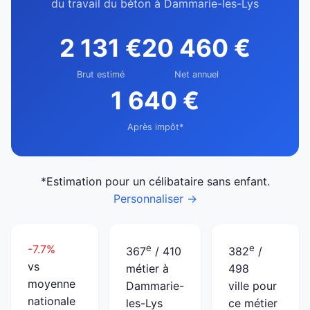
du travail du béton à Dammarie-les-Lys
2 131 €
20 460 €
Brut estimé
Net annuel
1 640 €
Après impôt*
*Estimation pour un célibataire sans enfant.
Personnaliser →
-7.7%
e
e
367
/ 410
382
/
vs
métier à
498
moyenne
Dammarie-
ville pour
nationale
les-Lys
ce métier