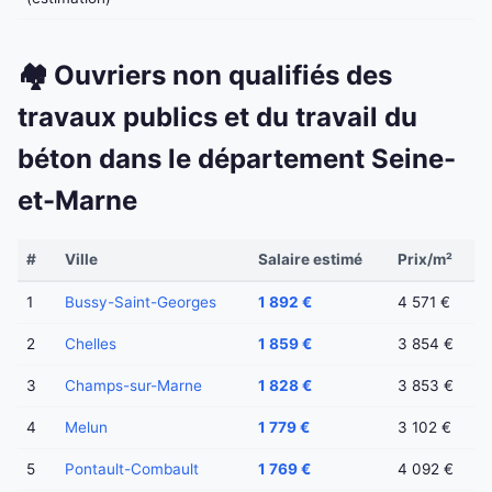
🏘️ Ouvriers non qualifiés des
travaux publics et du travail du
béton dans le département Seine-
et-Marne
#
Ville
Salaire estimé
Prix/m²
1
Bussy-Saint-Georges
1 892 €
4 571 €
2
Chelles
1 859 €
3 854 €
3
Champs-sur-Marne
1 828 €
3 853 €
4
Melun
1 779 €
3 102 €
5
Pontault-Combault
1 769 €
4 092 €