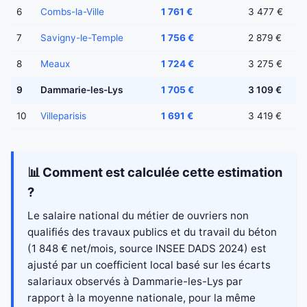
6
Combs-la-Ville
1 761 €
3 477 €
7
Savigny-le-Temple
1 756 €
2 879 €
8
Meaux
1 724 €
3 275 €
9
Dammarie-les-Lys
1 705 €
3 109 €
10
Villeparisis
1 691 €
3 419 €
📊 Comment est calculée cette estimation
?
Le salaire national du métier de ouvriers non
qualifiés des travaux publics et du travail du béton
(1 848 € net/mois, source INSEE DADS 2024) est
ajusté par un coefficient local basé sur les écarts
salariaux observés à Dammarie-les-Lys par
rapport à la moyenne nationale, pour la même