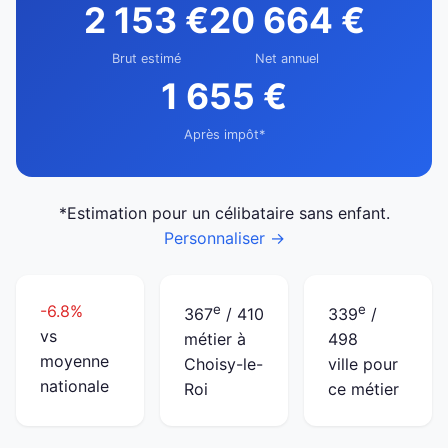
2 153 €
20 664 €
Brut estimé
Net annuel
1 655 €
Après impôt*
*Estimation pour un célibataire sans enfant.
Personnaliser →
-6.8%
e
e
367
/ 410
339
/
vs
métier à
498
moyenne
Choisy-le-
ville pour
nationale
Roi
ce métier