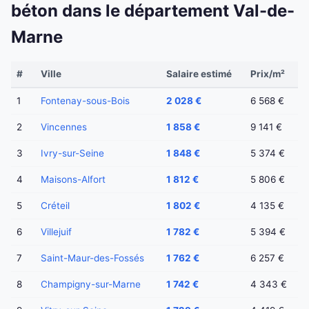
béton dans le département Val-de-
Marne
#
Ville
Salaire estimé
Prix/m²
1
Fontenay-sous-Bois
2 028 €
6 568 €
2
Vincennes
1 858 €
9 141 €
3
Ivry-sur-Seine
1 848 €
5 374 €
4
Maisons-Alfort
1 812 €
5 806 €
5
Créteil
1 802 €
4 135 €
6
Villejuif
1 782 €
5 394 €
7
Saint-Maur-des-Fossés
1 762 €
6 257 €
8
Champigny-sur-Marne
1 742 €
4 343 €