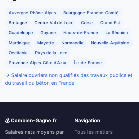
Auvergne-Rhône-Alpes
Bourgogne-Franche-Comté
Bretagne
Centre-Val de Loire
Corse
Grand Est
Guadeloupe
Guyane
Hauts-de-France
La Réunion
Martinique
Mayotte
Normandie
Nouvelle-Aquitaine
Occitanie
Pays de la Loire
Provence-Alpes-Côte d'Azur
Île-de-France
→ Salaire ouvriers non qualifiés des travaux publics et
du travail du béton en France
💰 Combien-Gagne.fr
Navigation
Salaires nets moyens par
Tous les métiers