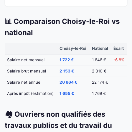
📊 Comparaison Choisy-le-Roi vs
national
Choisy-le-Roi
National
Écart
Salaire net mensuel
1 722 €
1 848 €
-6.8%
Salaire brut mensuel
2 153 €
2 310 €
Salaire net annuel
20 664 €
22 174 €
Après impôt (estimation)
1 655 €
1 769 €
🏘️ Ouvriers non qualifiés des
travaux publics et du travail du