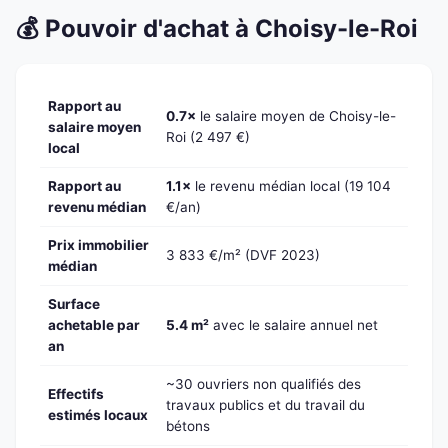
💰 Pouvoir d'achat à Choisy-le-Roi
Rapport au
0.7×
le salaire moyen de Choisy-le-
salaire moyen
Roi (2 497 €)
local
Rapport au
1.1×
le revenu médian local (19 104
revenu médian
€/an)
Prix immobilier
3 833 €/m² (DVF 2023)
médian
Surface
achetable par
5.4 m²
avec le salaire annuel net
an
~30 ouvriers non qualifiés des
Effectifs
travaux publics et du travail du
estimés locaux
bétons