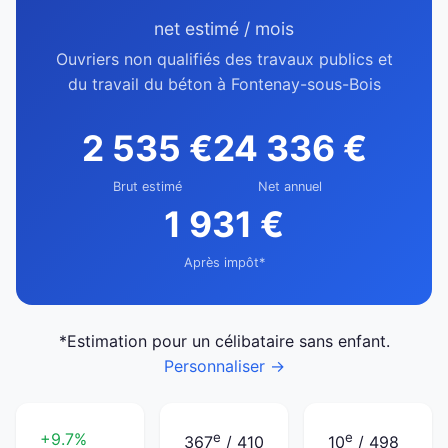
net estimé / mois
Ouvriers non qualifiés des travaux publics et
du travail du béton à Fontenay-sous-Bois
2 535 €
24 336 €
Brut estimé
Net annuel
1 931 €
Après impôt*
*Estimation pour un célibataire sans enfant.
Personnaliser →
+9.7%
e
e
367
/ 410
10
/ 498