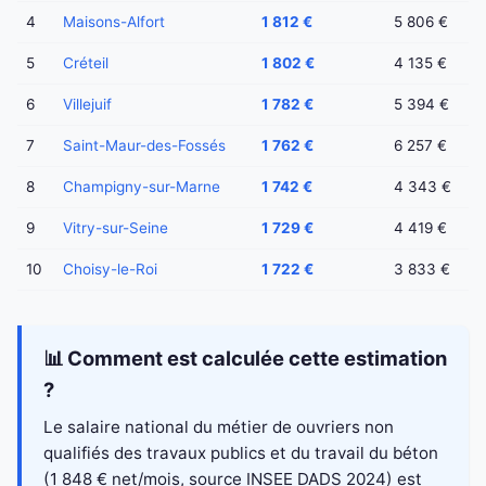
4
Maisons-Alfort
1 812 €
5 806 €
5
Créteil
1 802 €
4 135 €
6
Villejuif
1 782 €
5 394 €
7
Saint-Maur-des-Fossés
1 762 €
6 257 €
8
Champigny-sur-Marne
1 742 €
4 343 €
9
Vitry-sur-Seine
1 729 €
4 419 €
10
Choisy-le-Roi
1 722 €
3 833 €
📊 Comment est calculée cette estimation
?
Le salaire national du métier de ouvriers non
qualifiés des travaux publics et du travail du béton
(1 848 € net/mois, source INSEE DADS 2024) est