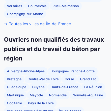
Versailles
Courbevoie
Rueil-Malmaison
Champigny-sur-Marne
→ Toutes les villes de Île-de-France
Ouvriers non qualifiés des travaux
publics et du travail du béton par
région
Auvergne-Rhône-Alpes
Bourgogne-Franche-Comté
Bretagne
Centre-Val de Loire
Corse
Grand Est
Guadeloupe
Guyane
Hauts-de-France
La Réunion
Martinique
Mayotte
Normandie
Nouvelle-Aquitaine
Occitanie
Pays de la Loire
Provence-Alpes-Côte d'Azur
Île-de-France