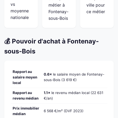
vs
métier à
ville pour
moyenne
Fontenay-
ce métier
nationale
sous-Bois
💰 Pouvoir d'achat à Fontenay-
sous-Bois
Rapport au
0.6×
le salaire moyen de Fontenay-
salaire moyen
sous-Bois (3 619 €)
local
Rapport au
1.1×
le revenu médian local (22 631
revenu médian
€/an)
Prix immobilier
6 568 €/m² (DVF 2023)
médian