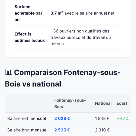
Surface
achetable par
3.7 m²
avec le salaire annuel net
an
~36 ouvriers non qualifiés des
Effectifs
travaux publics et du travail du
estimés locaux
bétons
📊 Comparaison Fontenay-sous-
Bois vs national
Fontenay-sous-
National
Écart
Bois
Salaire net mensuel
2 028 €
1 848 €
+9.7%
Salaire brut mensuel
2 535 €
2 310 €