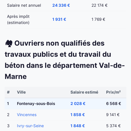
Salaire net annuel
24 336 €
22 174 €
Après impôt
1 931 €
1 769 €
(estimation)
🏘️ Ouvriers non qualifiés des
travaux publics et du travail du
béton dans le département Val-de-
Marne
#
Ville
Salaire estimé
Prix/m²
1
Fontenay-sous-Bois
2 028 €
6 568 €
2
Vincennes
1 858 €
9 141 €
3
Ivry-sur-Seine
1 848 €
5 374 €