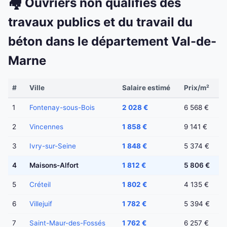
🏘️ Ouvriers non qualifiés des
travaux publics et du travail du
béton dans le département Val-de-
Marne
#
Ville
Salaire estimé
Prix/m²
1
Fontenay-sous-Bois
2 028 €
6 568 €
2
Vincennes
1 858 €
9 141 €
3
Ivry-sur-Seine
1 848 €
5 374 €
4
Maisons-Alfort
1 812 €
5 806 €
5
Créteil
1 802 €
4 135 €
6
Villejuif
1 782 €
5 394 €
7
Saint-Maur-des-Fossés
1 762 €
6 257 €