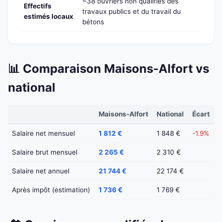
~38 ouvriers non qualifiés des
Effectifs
travaux publics et du travail du
estimés locaux
bétons
📊 Comparaison Maisons-Alfort vs
national
Maisons-Alfort
National
Écart
Salaire net mensuel
1 812 €
1 848 €
-1.9%
Salaire brut mensuel
2 265 €
2 310 €
Salaire net annuel
21 744 €
22 174 €
Après impôt (estimation)
1 736 €
1 769 €