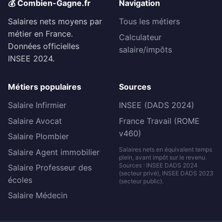
💰 Combien-Gagne.fr
Navigation
Salaires nets moyens par
Tous les métiers
métier en France.
Calculateur
Données officielles
salaire/impôts
INSEE 2024.
Métiers populaires
Sources
Salaire Infirmier
INSEE (DADS 2024)
Salaire Avocat
France Travail (ROME
v460)
Salaire Plombier
Salaires nets en équivalent temps
Salaire Agent immobilier
plein, avant impôt sur le revenu.
Sources : INSEE DADS 2024
Salaire Professeur des
(secteur privé), INSEE DADS 2023
écoles
(secteur public).
Salaire Médecin