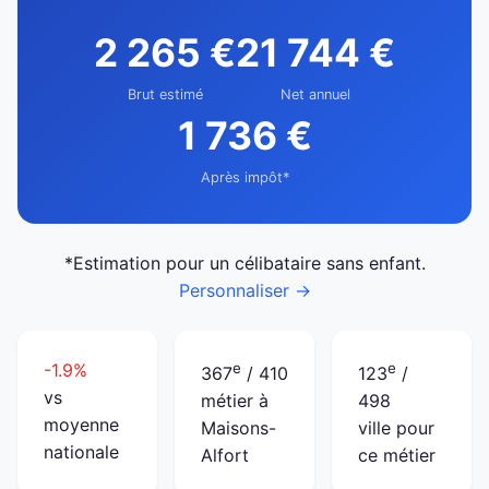
2 265 €
21 744 €
Brut estimé
Net annuel
1 736 €
Après impôt*
*Estimation pour un célibataire sans enfant.
Personnaliser →
-1.9%
e
e
367
/ 410
123
/
vs
métier à
498
moyenne
Maisons-
ville pour
nationale
Alfort
ce métier