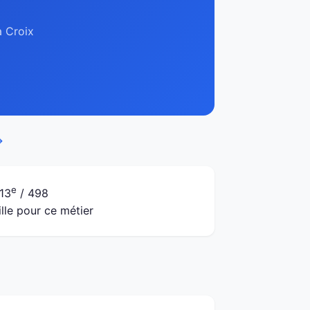
à Croix
→
e
13
/ 498
ille pour ce métier