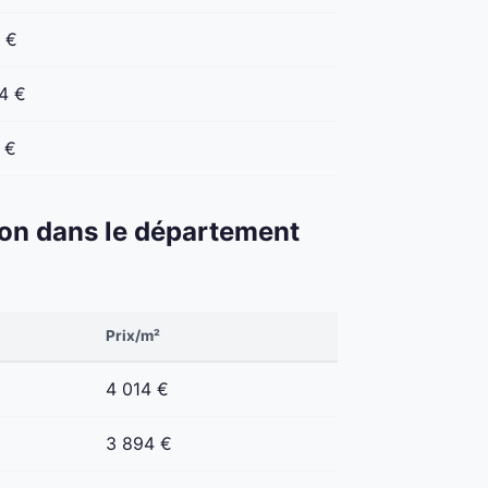
 €
4 €
 €
éton dans le département
Prix/m²
4 014 €
3 894 €