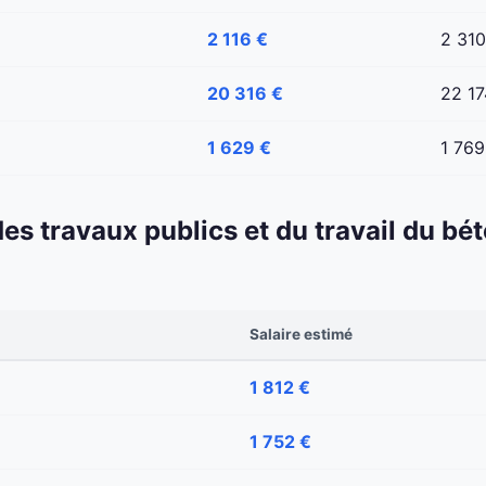
2 116 €
2 310
20 316 €
22 17
1 629 €
1 769
 des travaux publics et du travail du b
Salaire estimé
1 812 €
1 752 €