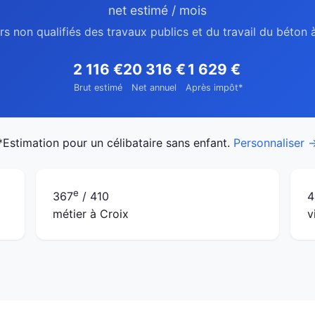
net estimé / mois
rs non qualifiés des travaux publics et du travail du béton 
2 116 €
20 316 €
1 629 €
Brut estimé
Net annuel
Après impôt*
*Estimation pour un célibataire sans enfant.
Personnaliser 
e
367
/ 410
4
métier à Croix
v