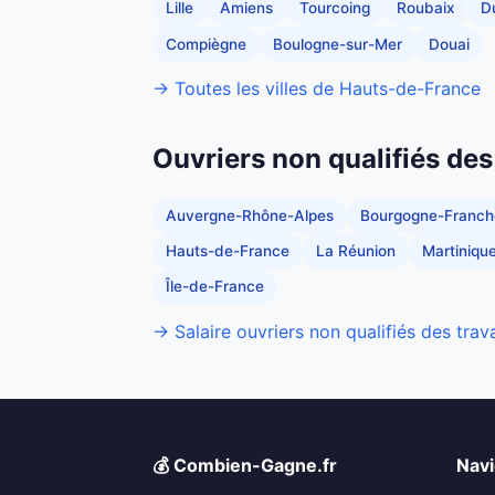
Lille
Amiens
Tourcoing
Roubaix
D
Compiègne
Boulogne-sur-Mer
Douai
→ Toutes les villes de Hauts-de-France
Ouvriers non qualifiés des
Auvergne-Rhône-Alpes
Bourgogne-Franc
Hauts-de-France
La Réunion
Martiniqu
Île-de-France
→ Salaire ouvriers non qualifiés des trav
💰 Combien-Gagne.fr
Navi