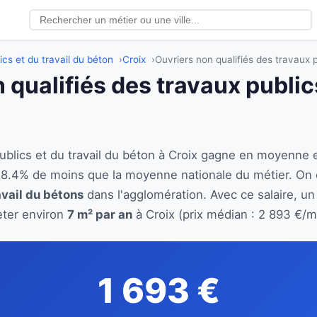
ics et du travail du béton
Croix
Ouvriers non qualifiés des travaux p
 qualifiés des travaux publics
publics et du travail du béton à Croix gagne en moyenne
t 8.4% de moins que la moyenne nationale du métier. On
avail du bétons
dans l'agglomération. Avec ce salaire, un
eter environ
7 m² par an
à Croix (prix médian : 2 893 €/m
1 693 €