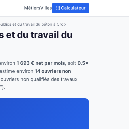
Métiers
Villes
🧮 Calculateur
ublics et du travail du béton à Croix
 et du travail du
 environ
1 693 € net par mois
, soit
0.5×
 estime environ
14 ouvriers non
 ouvriers non qualifiés des travaux
²).