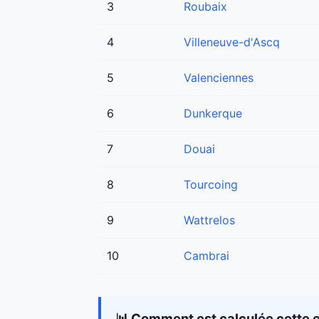
3
Roubaix
4
Villeneuve-d'Ascq
5
Valenciennes
6
Dunkerque
7
Douai
8
Tourcoing
9
Wattrelos
10
Cambrai
📊 Comment est calculée cette e