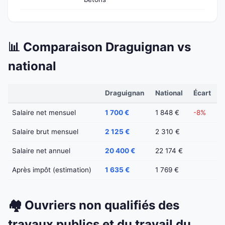
📊 Comparaison Draguignan vs
national
Draguignan
National
Écart
Salaire net mensuel
1 700 €
1 848 €
-8%
Salaire brut mensuel
2 125 €
2 310 €
Salaire net annuel
20 400 €
22 174 €
Après impôt (estimation)
1 635 €
1 769 €
🏘️ Ouvriers non qualifiés des
travaux publics et du travail du