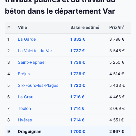
béton dans le département Var
#
Ville
Salaire estimé
Prix/m²
1
La Garde
1 832 €
3 798 €
2
La Valette-du-Var
1 737 €
3 546 €
3
Saint-Raphaël
1 736 €
5 250 €
4
Fréjus
1 728 €
4 514 €
5
Six-Fours-les-Plages
1 722 €
5 433 €
6
La Crau
1 716 €
4 466 €
7
Toulon
1 714 €
3 069 €
8
Hyères
1 714 €
4 551 €
9
Draguignan
1 700 €
2 867 €