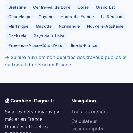
Bretagne
Centre-Val de Loire
Corse
Grand Est
Guadeloupe
Guyane
Hauts-de-France
La Réunion
Martinique
Mayotte
Normandie
Nouvelle-Aquitaine
Occitanie
Pays de la Loire
Provence-Alpes-Côte d'Azur
Île-de-France
→ Salaire ouvriers non qualifiés des travaux publics et
du travail du béton en France
💰 Combien-Gagne.fr
Navigation
Salaires nets moyens par
Tous les métiers
métier en France.
Calculateur
Données officielles
salaire/impôts