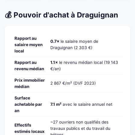
💰 Pouvoir d'achat à Draguignan
Rapport au
0.7×
le salaire moyen de
salaire moyen
Draguignan (2 303 €)
local
Rapport au
1.1×
le revenu médian local (19 143
revenu médian
€/an)
Prix immobilier
2 867 €/m² (DVF 2023)
médian
Surface
achetable par
7.1 m²
avec le salaire annuel net
an
~27 ouvriers non qualifiés des
Effectifs
travaux publics et du travail du
estimés locaux
bétons