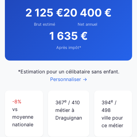
2 125 €
20 400 €
Brut estimé
Net annuel
1 635 €
Après impôt*
*Estimation pour un célibataire sans enfant.
Personnaliser →
-8%
e
e
367
/ 410
394
/
vs
métier à
498
moyenne
Draguignan
ville pour
nationale
ce métier