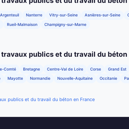
 travaux publics et du travail du béton
Argenteuil
Nanterre
Vitry-sur-Seine
Asnières-sur-Seine
C
Rueil-Malmaison
Champigny-sur-Marne
 travaux publics et du travail du béton
he-Comté
Bretagne
Centre-Val de Loire
Corse
Grand Est
e
Mayotte
Normandie
Nouvelle-Aquitaine
Occitanie
Pa
aux publics et du travail du béton en France