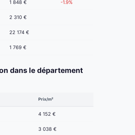
1 848 €
-1.9%
2 310 €
22 174 €
1 769 €
éton dans le département
Prix/m²
4 152 €
3 038 €