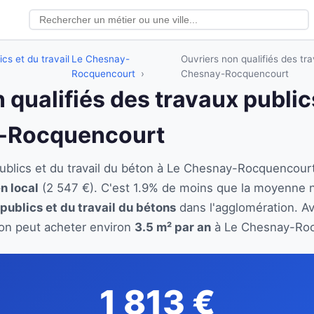
cs et du travail
Le Chesnay-
Ouvriers non qualifiés des tra
Rocquencourt
Chesnay-Rocquencourt
 qualifiés des travaux publics
y-Rocquencourt
 publics et du travail du béton à Le Chesnay-Rocquenco
n local
(2 547 €). C'est 1.9% de moins que la moyenne n
publics et du travail du bétons
dans l'agglomération. Ave
éton peut acheter environ
3.5 m² par an
à Le Chesnay-Rocq
1 813 €