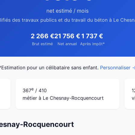
net estimé / mois
lifiés des travaux publics et du travail du béton à Le Che
2 266 €
21 756 €
1 737 €
Brut estimé
Net annuel
Après impôt*
*Estimation pour un célibataire sans enfant.
Personnaliser 
e
367
/ 410
1
métier à Le Chesnay-Rocquencourt
v
Chesnay-Rocquencourt