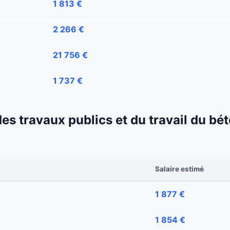
1 813 €
2 266 €
21 756 €
1 737 €
 des travaux publics et du travail du b
Salaire estimé
1 877 €
1 854 €