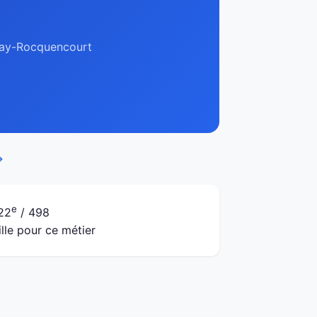
snay-Rocquencourt
→
e
22
/ 498
ille pour ce métier