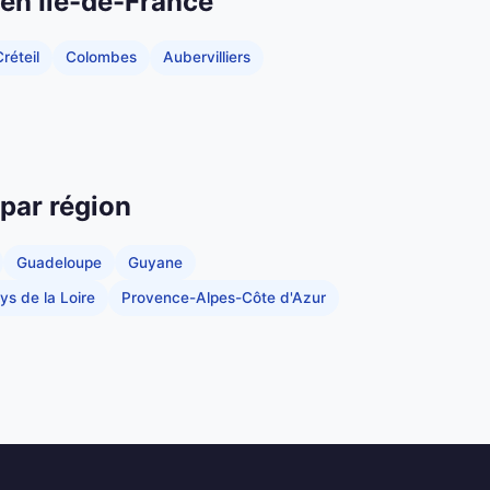
 en Île-de-France
réteil
Colombes
Aubervilliers
 par région
Guadeloupe
Guyane
ys de la Loire
Provence-Alpes-Côte d'Azur