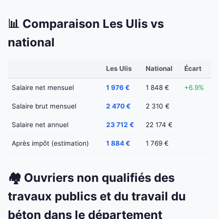
📊 Comparaison Les Ulis vs
national
Les Ulis
National
Écart
Salaire net mensuel
1 976 €
1 848 €
+6.9%
Salaire brut mensuel
2 470 €
2 310 €
Salaire net annuel
23 712 €
22 174 €
Après impôt (estimation)
1 884 €
1 769 €
🏘️ Ouvriers non qualifiés des
travaux publics et du travail du
béton dans le département