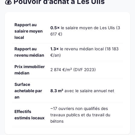
💰 Pouvoir d'achat à Les Ulis
Rapport au
0.5×
le salaire moyen de Les Ulis (3
salaire moyen
617 €)
local
Rapport au
1.3×
le revenu médian local (18 183
revenu médian
€/an)
Prix immobilier
2 874 €/m² (DVF 2023)
médian
Surface
achetable par
8.3 m²
avec le salaire annuel net
an
~17 ouvriers non qualifiés des
Effectifs
travaux publics et du travail du
estimés locaux
bétons