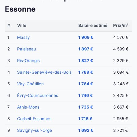
Essonne
#
Ville
Salaire estimé
Prix/m²
1
Massy
1 909 €
4 576 €
2
Palaiseau
1 897 €
4 599 €
3
Ris-Orangis
1 827 €
2 329 €
4
Sainte-Geneviève-des-Bois
1 789 €
3 694 €
5
Viry-Châtillon
1 764 €
3 248 €
6
Évry-Courcouronnes
1 746 €
2 425 €
7
Athis-Mons
1 735 €
3 667 €
8
Corbeil-Essonnes
1 715 €
2 955 €
9
Savigny-sur-Orge
1 692 €
3 721 €