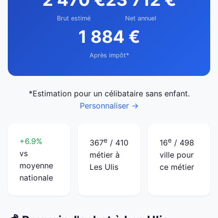
Brut estimé
Net annuel
1 884 €
Après impôt*
*Estimation pour un célibataire sans enfant.
Personnaliser →
+6.9%
e
e
367
/ 410
16
/ 498
vs
métier à
ville pour
moyenne
Les Ulis
ce métier
nationale