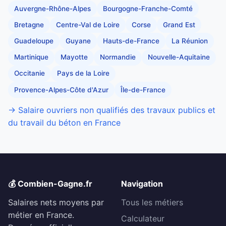
Auvergne-Rhône-Alpes
Bourgogne-Franche-Comté
Bretagne
Centre-Val de Loire
Corse
Grand Est
Guadeloupe
Guyane
Hauts-de-France
La Réunion
Martinique
Mayotte
Normandie
Nouvelle-Aquitaine
Occitanie
Pays de la Loire
Provence-Alpes-Côte d'Azur
Île-de-France
→ Salaire ouvriers non qualifiés des travaux publics et
du travail du béton en France
💰 Combien-Gagne.fr
Navigation
Salaires nets moyens par
Tous les métiers
métier en France.
Calculateur