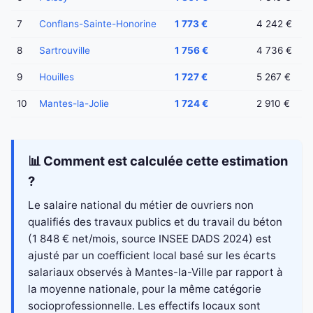
7
Conflans-Sainte-Honorine
1 773 €
4 242 €
8
Sartrouville
1 756 €
4 736 €
9
Houilles
1 727 €
5 267 €
10
Mantes-la-Jolie
1 724 €
2 910 €
📊 Comment est calculée cette estimation
?
Le salaire national du métier de ouvriers non
qualifiés des travaux publics et du travail du béton
(1 848 € net/mois, source INSEE DADS 2024) est
ajusté par un coefficient local basé sur les écarts
salariaux observés à Mantes-la-Ville par rapport à
la moyenne nationale, pour la même catégorie
socioprofessionnelle. Les effectifs locaux sont