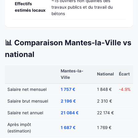
~15 ouvriers non qualifiés des
Effectifs
travaux publics et du travail du
estimés locaux
bétons
📊 Comparaison Mantes-la-Ville vs
national
Mantes-la-
National
Écart
Ville
Salaire net mensuel
1 757 €
1 848 €
-4.9%
Salaire brut mensuel
2 196 €
2 310 €
Salaire net annuel
21 084 €
22 174 €
Après impôt
1 687 €
1 769 €
(estimation)