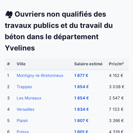
🏘️ Ouvriers non qualifiés des
travaux publics et du travail du
béton dans le département
Yvelines
#
Ville
Salaire estimé
Prix/m²
1
Montigny-le-Bretonneux
1 877 €
4 152 €
2
Trappes
1 854 €
3 038 €
3
Les Mureaux
1 854 €
2 547 €
4
Versailles
1 834 €
7 133 €
5
Plaisir
1 807 €
3 266 €
6
Poissy
1 801 €
4 319 €