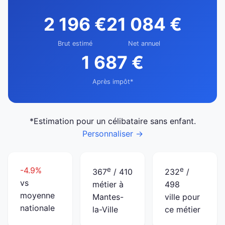
2 196 €
21 084 €
Brut estimé
Net annuel
1 687 €
Après impôt*
*Estimation pour un célibataire sans enfant.
Personnaliser →
-4.9%
e
e
367
/ 410
232
/
vs
métier à
498
moyenne
Mantes-
ville pour
nationale
la-Ville
ce métier