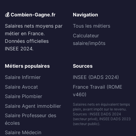
💰 Combien-Gagne.fr
Navigation
Salaires nets moyens par
Tous les métiers
métier en France.
Calculateur
Données officielles
salaire/impôts
INSEE 2024.
Métiers populaires
Sources
Salaire Infirmier
INSEE (DADS 2024)
Salaire Avocat
France Travail (ROME
v460)
Salaire Plombier
Salaires nets en équivalent temps
Salaire Agent immobilier
plein, avant impôt sur le revenu.
Sources : INSEE DADS 2024
Salaire Professeur des
(secteur privé), INSEE DADS 2023
écoles
(secteur public).
Salaire Médecin