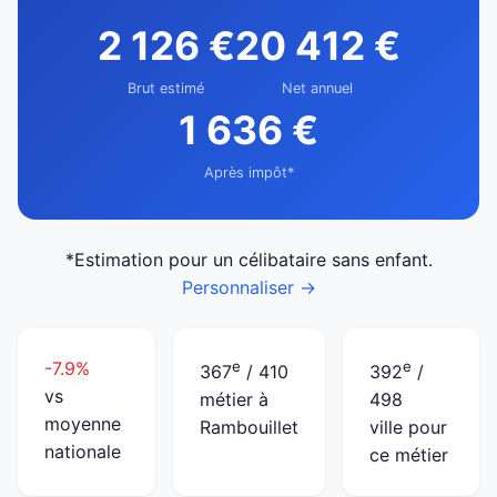
2 126 €
20 412 €
Brut estimé
Net annuel
1 636 €
Après impôt*
*Estimation pour un célibataire sans enfant.
Personnaliser →
-7.9%
e
e
367
/ 410
392
/
vs
métier à
498
moyenne
Rambouillet
ville pour
nationale
ce métier