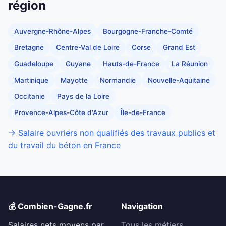
région
Auvergne-Rhône-Alpes
Bourgogne-Franche-Comté
Bretagne
Centre-Val de Loire
Corse
Grand Est
Guadeloupe
Guyane
Hauts-de-France
La Réunion
Martinique
Mayotte
Normandie
Nouvelle-Aquitaine
Occitanie
Pays de la Loire
Provence-Alpes-Côte d'Azur
Île-de-France
→ Salaire ouvriers non qualifiés des travaux publics et
du travail du béton en France
💰 Combien-Gagne.fr
Navigation
Salaires nets moyens par
Tous les métiers