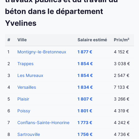
béton dans le département
Yvelines
#
Ville
Salaire estimé
Prix/m²
1
Montigny-le-Bretonneux
1 877 €
4 152 €
2
Trappes
1 854 €
3 038 €
3
Les Mureaux
1 854 €
2 547 €
4
Versailles
1 834 €
7 133 €
5
Plaisir
1 807 €
3 266 €
6
Poissy
1 801 €
4 319 €
7
Conflans-Sainte-Honorine
1 773 €
4 242 €
8
Sartrouville
1 756 €
4 736 €