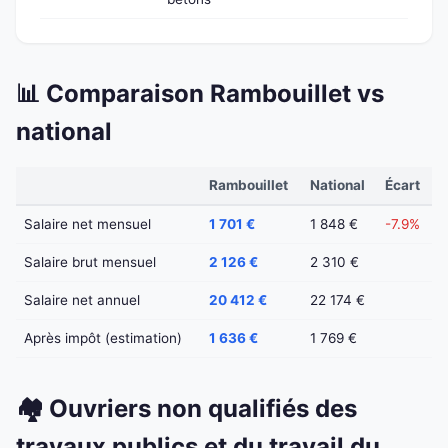
📊 Comparaison Rambouillet vs
national
Rambouillet
National
Écart
Salaire net mensuel
1 701 €
1 848 €
-7.9%
Salaire brut mensuel
2 126 €
2 310 €
Salaire net annuel
20 412 €
22 174 €
Après impôt (estimation)
1 636 €
1 769 €
🏘️ Ouvriers non qualifiés des
travaux publics et du travail du