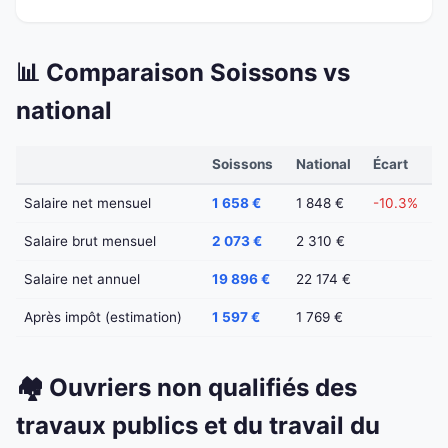
📊 Comparaison Soissons vs
national
Soissons
National
Écart
Salaire net mensuel
1 658 €
1 848 €
-10.3%
Salaire brut mensuel
2 073 €
2 310 €
Salaire net annuel
19 896 €
22 174 €
Après impôt (estimation)
1 597 €
1 769 €
🏘️ Ouvriers non qualifiés des
travaux publics et du travail du