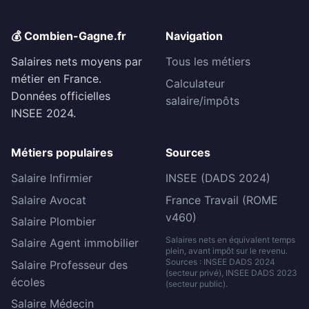
💰 Combien-Gagne.fr
Navigation
Salaires nets moyens par
Tous les métiers
métier en France.
Calculateur
Données officielles
salaire/impôts
INSEE 2024.
Métiers populaires
Sources
Salaire Infirmier
INSEE (DADS 2024)
Salaire Avocat
France Travail (ROME
v460)
Salaire Plombier
Salaires nets en équivalent temps
Salaire Agent immobilier
plein, avant impôt sur le revenu.
Sources : INSEE DADS 2024
Salaire Professeur des
(secteur privé), INSEE DADS 2023
écoles
(secteur public).
Salaire Médecin