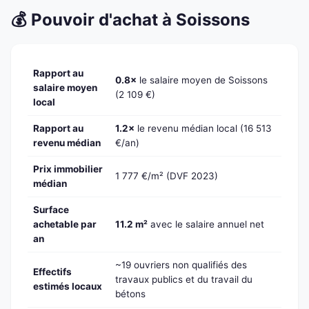
💰 Pouvoir d'achat à Soissons
Rapport au
0.8×
le salaire moyen de Soissons
salaire moyen
(2 109 €)
local
Rapport au
1.2×
le revenu médian local (16 513
revenu médian
€/an)
Prix immobilier
1 777 €/m² (DVF 2023)
médian
Surface
achetable par
11.2 m²
avec le salaire annuel net
an
~19 ouvriers non qualifiés des
Effectifs
travaux publics et du travail du
estimés locaux
bétons