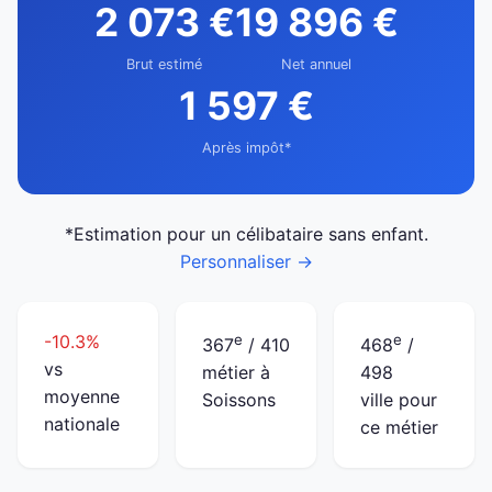
2 073 €
19 896 €
Brut estimé
Net annuel
1 597 €
Après impôt*
*Estimation pour un célibataire sans enfant.
Personnaliser →
-10.3%
e
e
367
/ 410
468
/
vs
métier à
498
moyenne
Soissons
ville pour
nationale
ce métier