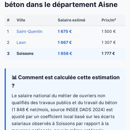
béton dans le département Aisne
#
Ville
Salaire estimé
Prix/m²
1
Saint-Quentin
1 675 €
1 500 €
2
Laon
1 667 €
1 307 €
3
Soissons
1 658 €
1 777 €
📊 Comment est calculée cette estimation
?
Le salaire national du métier de ouvriers non
qualifiés des travaux publics et du travail du béton
(1 848 € net/mois, source INSEE DADS 2024) est
ajusté par un coefficient local basé sur les écarts
salariaux observés à Soissons par rapport à la