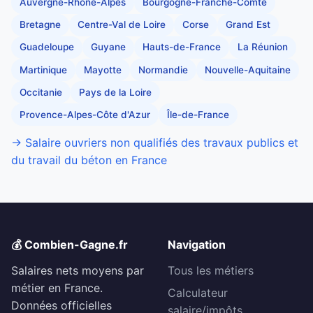
Auvergne-Rhône-Alpes
Bourgogne-Franche-Comté
Bretagne
Centre-Val de Loire
Corse
Grand Est
Guadeloupe
Guyane
Hauts-de-France
La Réunion
Martinique
Mayotte
Normandie
Nouvelle-Aquitaine
Occitanie
Pays de la Loire
Provence-Alpes-Côte d'Azur
Île-de-France
→ Salaire ouvriers non qualifiés des travaux publics et
du travail du béton en France
💰 Combien-Gagne.fr
Navigation
Salaires nets moyens par
Tous les métiers
métier en France.
Calculateur
Données officielles
salaire/impôts