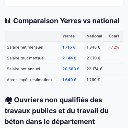
📊 Comparaison Yerres vs national
Yerres
National
Écart
Salaire net mensuel
1 715 €
1 848 €
-7.2%
Salaire brut mensuel
2 144 €
2 310 €
Salaire net annuel
20 580 €
22 174 €
Après impôt (estimation)
1 649 €
1 769 €
🏘️ Ouvriers non qualifiés des
travaux publics et du travail du
béton dans le département