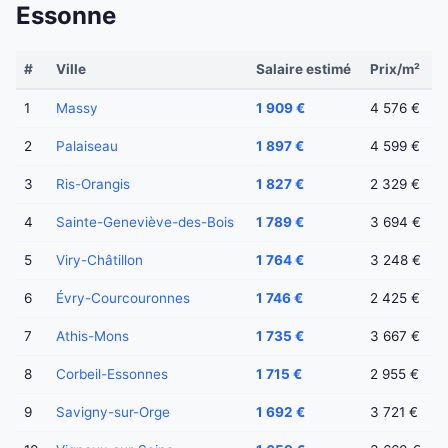
Essonne
#
Ville
Salaire estimé
Prix/m²
1
Massy
1 909 €
4 576 €
2
Palaiseau
1 897 €
4 599 €
3
Ris-Orangis
1 827 €
2 329 €
4
Sainte-Geneviève-des-Bois
1 789 €
3 694 €
5
Viry-Châtillon
1 764 €
3 248 €
6
Évry-Courcouronnes
1 746 €
2 425 €
7
Athis-Mons
1 735 €
3 667 €
8
Corbeil-Essonnes
1 715 €
2 955 €
9
Savigny-sur-Orge
1 692 €
3 721 €