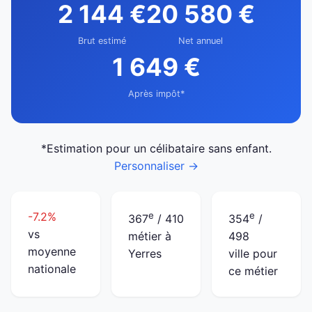
2 144 €
20 580 €
Brut estimé
Net annuel
1 649 €
Après impôt*
*Estimation pour un célibataire sans enfant.
Personnaliser →
-7.2%
e
e
367
/ 410
354
/
vs
métier à
498
moyenne
Yerres
ville pour
nationale
ce métier