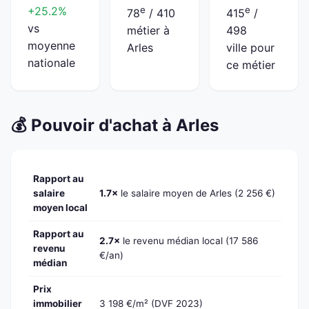
+25.2%
e
e
78
/ 410
415
/
vs
métier à
498
moyenne
Arles
ville pour
nationale
ce métier
💰 Pouvoir d'achat à Arles
Rapport au
salaire
1.7×
le salaire moyen de Arles (2 256 €)
moyen local
Rapport au
2.7×
le revenu médian local (17 586
revenu
€/an)
médian
Prix
immobilier
3 198 €/m² (DVF 2023)