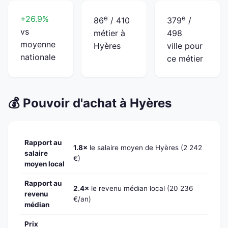
+26.9%
e
e
86
/ 410
379
/
vs
métier à
498
moyenne
Hyères
ville pour
nationale
ce métier
💰 Pouvoir d'achat à Hyères
Rapport au
1.8×
le salaire moyen de Hyères (2 242
salaire
€)
moyen local
Rapport au
2.4×
le revenu médian local (20 236
revenu
€/an)
médian
Prix