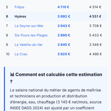
5
Fréjus
4 110 €
4 514 €
6
Hyères
3 992 €
4 551 €
7
La Seyne-sur-Mer
3 943 €
3 708 €
8
Six-Fours-les-Plages
3 890 €
5 433 €
9
La Valette-du-Var
3 845 €
3 546 €
10
La Crau
3 820 €
4 466 €
📊 Comment est calculée cette estimation
?
Le salaire national du métier de agents de maîtrise
et techniciens en production et distribution
d'énergie, eau, chauffage (3 145 € net/mois, source
INSEE DADS 2024) est ajusté par un coefficient